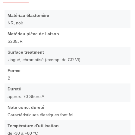
Passer
au
Caractéristiques
Matériau élastomère
début
NR, noir
de
la
Matériau pièce de liaison
Galerie
S235JR
d’images
Surface treatment
zingué, chromatisé (exempt de CR VI)
Forme
B
Dureté
approx. 70 Shore A
Note conc. dureté
Caractéristiques élastiques font foi.
Température d'utilisation
de -30 à +80 °C