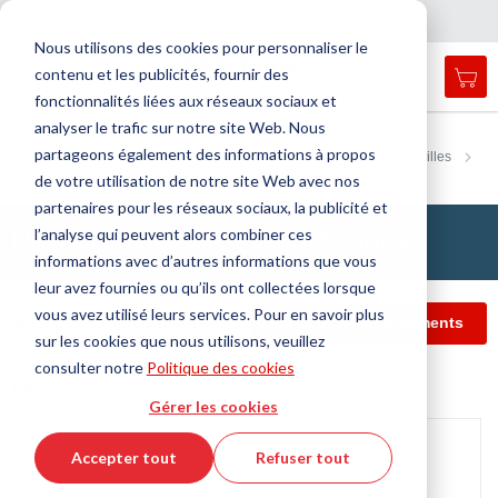
Pays
Langue
France
Français
F
e
r
m
e
r
a
a
v
i
g
a
t
i
o
Nous utilisons des cookies pour personnaliser le
n
n
contenu et les publicités, fournir des
Mon
Open
Affichage
Menu
fonctionnalités liées aux réseaux sociaux et
search
navigation
form
analyser le trafic sur notre site Web. Nous
Chercher
Accueil
Technologie de l'antivibration
partageons également des informations à propos
Butées, Ressort en caoutchouc, Ressorts évidés en caoutchouc, Douilles
Cherc
Plot cylindrique
Plot cylindrique APSOvib® B, rigide
de votre utilisation de notre site Web avec nos
partenaires pour les réseaux sociaux, la publicité et
Plot cylindrique APSOvib® B, rigide
l’analyse qui peuvent alors combiner ces
informations avec d’autres informations que vous
leur avez fournies ou qu’ils ont collectées lorsque
vous avez utilisé leurs services. Pour en savoir plus
ques
Filtre d'article
Infos et téléchargements
sur les cookies que nous utilisons, veuillez
consulter notre
Politique des cookies
Données techniques
Gérer les cookies
Passer
à
Accepter tout
Refuser tout
la
fin