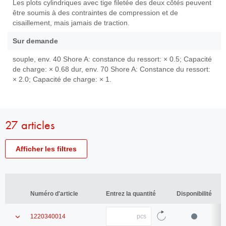
Les plots cylindriques avec tige filetée des deux côtés peuvent
être soumis à des contraintes de compression et de
cisaillement, mais jamais de traction.
Sur demande
souple, env. 40 Shore A: constance du ressort: × 0.5; Capacité
de charge: × 0.68 dur, env. 70 Shore A: Constance du ressort:
× 2.0; Capacité de charge: × 1.
27 articles
Afficher les filtres
Numéro
Numéro d'article
d'article
Numéro d'article
Numéro d'article
Entrez la quantité
Entrez la quantité
Disponibilité
Disponibilité
D
D
Diamètre
Diamètre
Quantité
Afficher
e
1220340014
entrez
Hauteur
les
la