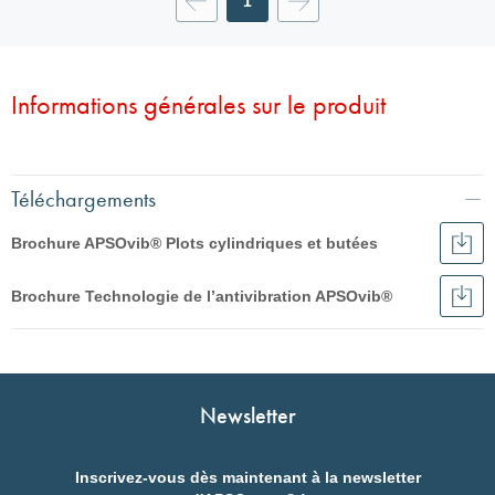
1
Continuer
produit
d'article
Informations générales sur le produit
Téléchargements
Brochure APSOvib® Plots cylindriques et butées
Télé
Broc
Français
APS
Brochure Technologie de l’antivibration APSOvib®
Plot
Télé
Deutsch
cyli
Broc
Français
et
Tech
English
buté
de
English
l’an
Italiano
APS
Italiano
Nederlands
Newsletter
Deutsch
Inscrivez-vous dès maintenant à la newsletter