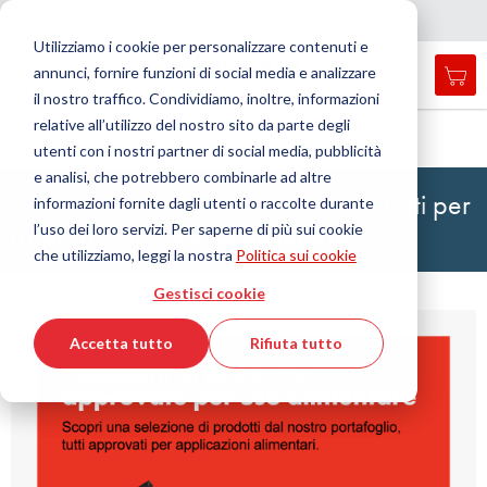
Nazione
Lingua
Italia
Italiano
C
h
i
d
e
e
a
a
v
i
g
a
z
i
o
n
Utilizziamo i cookie per personalizzare contenuti e
r
n
e
annunci, fornire funzioni di social media e analizzare
Car
Open
Toggle
Menu
il nostro traffico. Condividiamo, inoltre, informazioni
search
Nav
form
relative all’utilizzo del nostro sito da parte degli
Cerca
Home
Serie Variety Edizione 2/5: Food & Beverage
utenti con i nostri partner di social media, pubblicità
Cerca
e analisi, che potrebbero combinarle ad altre
Serie Variety Edizione 2 di 5: Prodotti per
informazioni fornite dagli utenti o raccolte durante
applicazioni Food & Beverage
l’uso dei loro servizi. Per saperne di più sui cookie
che utilizziamo, leggi la nostra
Politica sui cookie
Gestisci cookie
Accetta tutto
Rifiuta tutto