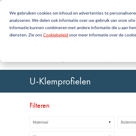
We gebruiken cookies om inhoud en advertenties te personaliseren
analyseren. We delen ook informatie over uw gebruik van onze site
Producten
Geree
informatie kunnen combineren met andere informatie die u aan hen 
diensten. Zie ons
Cookiebeleid
voor meer informatie over de cookie
Zoek
Afdichtingstechniek
DirectUP-bestelling uploaden
Neem contact op / Retourzendingen
Kunststoft
DirectCUT 
Over ons
O-ringen / X-ringen
Platen
Thuis
Afdichtingstechniek
Profielen, ronde koorden en 
Rotatie-afdichtingen
Rondstaven
Hefafdichtingen en Geleidingsbanden
Buizen
U-Klemprofielen
Profielen, ronde koorden en strips
Folies en Gl
Afdichtingsplaten en bekledingen
Glijlagers
Vlakke afdichtingen
Zelfklevend
Filteren
Vormdelen
Filters, technische weefsels, isolatiemateriaal
Materiaal
Buitenm