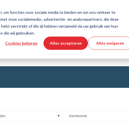
Land
Taal
Nederland
Nederlands
, om functies voor sociale media te bieden en om ons verkeer te
 met onze socialemedia-, advertentie- en analysepartners, die deze
dschappen en diensten
Hulp en ondersteuning
Snel
hebt verstrekt of die zij hebben verzameld via uw gebruik van hun
s die wij gebruiken.
Cookies beheren
Alles accepteren
Alles weigeren
echniek
productconfigurator
Industriële slangen
3D CAD-bestand downloaden
Instructievideo's
Slangen
strips
U-Klemprofielen
Gegolfde slang
Armaturen
asweefsels
Automation/Pneumatics
KAPSTO Beschermende delen
e banden
Compensator
aten
Klembereik