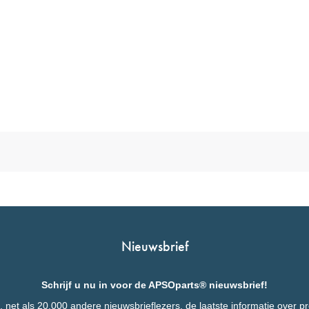
Nieuwsbrief
Schrijf u nu in voor de APSOparts® nieuwsbrief!
 net als 20.000 andere nieuwsbrieflezers, de laatste informatie over p