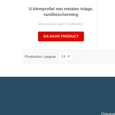
U-klemprofiel met metalen inlage,
randbescherming
Dit product heeft 9 artikelen.
GA NAAR PRODUCT
Producten / pagina
Ontvang,