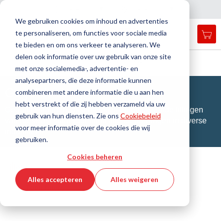
Land
Taal
Nederland
Nederlands
N
a
i
g
a
t
i
e
l
u
i
t
e
v
s
n
We gebruiken cookies om inhoud en advertenties
te personaliseren, om functies voor sociale media
Mij
Open
Toggle
Menu
te bieden en om ons verkeer te analyseren. We
search
Nav
form
delen ook informatie over uw gebruik van onze site
Zoek
Thuis
Industriële slangen
Gegolfde slang
met onze socialemedia-, advertentie- en
Zoek
analysepartners, die deze informatie kunnen
Gegolfde slang
combineren met andere informatie die u aan hen
hebt verstrekt of die zij hebben verzameld via uw
Gegolfde slangen, assemblages en bijpassende fittingen
gebruik van hun diensten. Zie ons
Cookiebeleid
van roestvast staal voor bijna alle toepassingen in diverse
voor meer informatie over de cookies die wij
industrieën
gebruiken.
Cookies beheren
Filteren
Alles accepteren
Alles weigeren
Toon filters