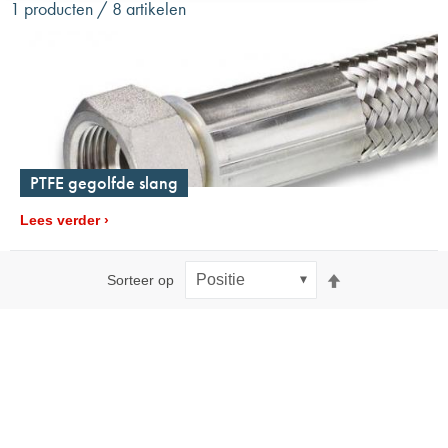
1 producten / 8 artikelen
PTFE gegolfde slang
Lees verder
Van
Sorteer op
hoog
naar
laag
sorteren