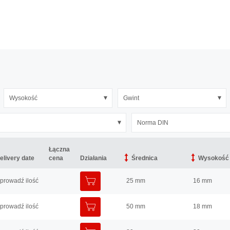
Wysokość
Gwint
Norma DIN
Łączna
Łączna
elivery date
elivery date
cena
cena
Działania
Działania
Średnica
Średnica
Wysokość
Wysokość
DODAJ DO KOSZYKA
prowadź ilość
25 mm
16 mm
DODAJ DO KOSZYKA
prowadź ilość
50 mm
18 mm