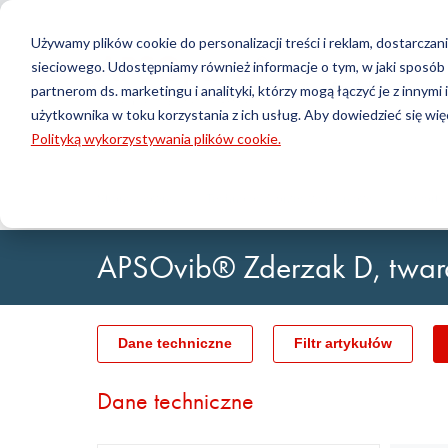
Używamy plików cookie do personalizacji treści i reklam, dostarcz
sieciowego. Udostępniamy również informacje o tym, w jaki sposó
Produkty
partnerom ds. marketingu i analityki, którzy mogą łączyć je z innymi
użytkownika w toku korzystania z ich usług. Aby dowiedzieć się więc
Wyszukiwanie
Polityką wykorzystywania plików cookie.
Technologia uszczelniania
DirectUP — przesyłanie zamówienia
Kontakt / Zwroty
Technolog
Konfigurat
O nas
O-ringi / X-ringi
Płyty
Strona główna
Technologia przeciwdrganiowa
Amortyz
Uszczelnienia obrotowe
Wały
Uszczelnienia hydrauliczne i pneumatyczne i Taśmy
Tuleje
APSOvib® Zderzak D, twar
prowadzące
Folie i Tkani
Profile, sznury okrągłe i taśmy
Łożyska śli
Płyty uszczelniające i pokrycia
Taśmy kleją
Uszczelki płaskie
Dane techniczne
Filtr artykułów
Wyroby techniczne formowane
Filtry, tkaniny techniczne, materiały izolacyjne
Dane techniczne