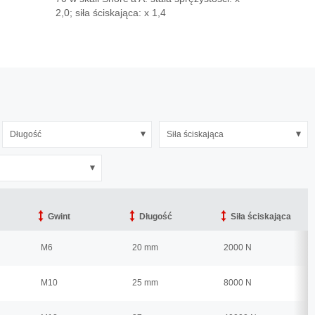
2,0; siła ściskająca: x 1,4
Długość
Siła ściskająca
Gwint
Gwint
Długość
Długość
Siła ściskająca
Siła ściskająca
M6
20 mm
2000 N
M10
25 mm
8000 N