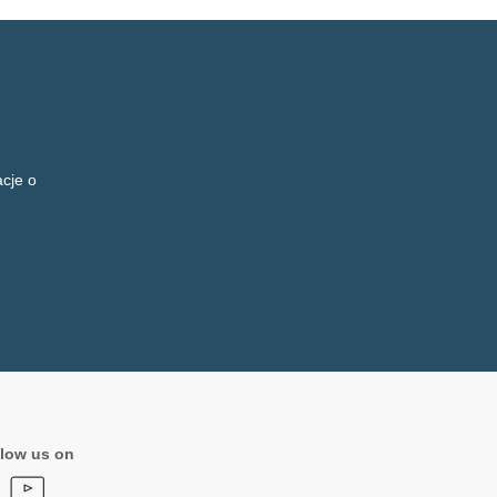
cje o
low us on