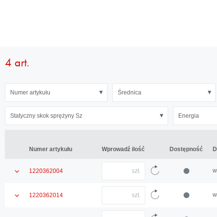
galerii
4 art.
Numer
Średnica
Wysokość
Gwint
Długość
Siła
Statyczny
Energia
Norma
Numer artykułu
Średnica
artykułu
ściskająca
skok
DIN
sprężyny
Statyczny skok sprężyny Sz
Energia
Sz
Numer artykułu
Numer artykułu
Wprowadź ilość
Wprowadź ilość
Dostępność
Dostępność
D
D
Ilość
Pokaż
w
1220362004
wprowadź
szczegóły
ilość
Załaduj
produktu
Ilość
ponownie
Pokaż
w
1220362014
wprowadź
dane
szczegóły
ilość
Załaduj
artykułu
produktu
Ilość
ponownie