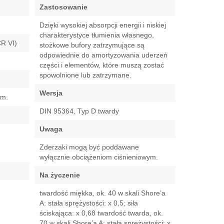
Zastosowanie
Dzięki wysokiej absorpcji energii i niskiej
charakterystyce tłumienia własnego,
R VI)
stożkowe bufory zatrzymujące są
odpowiednie do amortyzowania uderzeń
części i elementów, które muszą zostać
spowolnione lub zatrzymane.
Wersja
em.
DIN 95364, Typ D twardy
Uwaga
Zderzaki mogą być poddawane
wyłącznie obciążeniom ciśnieniowym.
Na życzenie
twardość miękka, ok. 40 w skali Shore’a
A: stała sprężystości: x 0,5; siła
ściskająca: x 0,68 twardość twarda, ok.
70 w skali Shore’a A: stała sprężystości: x