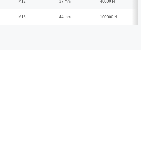
M12
37 mm
40000 N
M16
44 mm
100000 N