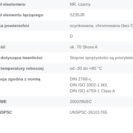
ał elastomeru
NR, czarny
 elementy zasilające
i
ał elementu łączącego
S235JR
iki mocy
u
a powierzchni
ocynkowana, chromowana (bez C
ies
D
ość
ok. 70 Shore A
dotycząca twardości
Stopnie sprężystości są priorytet
 temperatury roboczej
od -30 do +80 °C
ncja zgodna z normą
DIN 2768-c,
DIN ISO 3302-1 M3,
DIN ISO 4759-1 Class A
 WE
2002/95/EC
NSPSC
UNSPSC-26101765