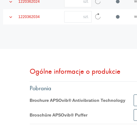
Pokaż
w
1220362024
wprowadź
dane
szczegóły
ilość
Załaduj
artykułu
produktu
Ilość
ponownie
Pokaż
w
1220362034
wprowadź
dane
szczegóły
ilość
Załaduj
artykułu
produktu
ponownie
dane
artykułu
Ogólne informacje o produkcie
Pobrania
Brochure APSOvib® Antivibration Technology
English
Broschüre APSOvib® Puffer
Français
Deutsch
Italiano
English
Deutsch