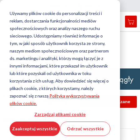
Kraj
Język
Polska
Polski
Z
a
m
k
n
i
j
a
w
i
g
a
c
j
n
ę
Używamy plików cookie do personalizacji treści i
reklam, dostarczania funkcjonalności mediów
Mój
Open
Przełącznik
Menu
społecznościowych oraz analizy naszego ruchu
search
Nav
form
sieciowego. Udostępniamy również informacje o
Wyszukiwanie
Strona główna
Technologia przeciwdrganiowa
tym, w jaki sposób użytkownik korzysta ze strony,
Uchwyty maszynowe do poziomowania
Wyszu
Mocowanie maszynowe, standardowe
naszym mediom społecznościowym oraz partnerom
Poziomujące uchwyty maszynowe
ds. marketingu i analityki, którzy mogą łączyć je z
APSOvib® Element poziomujący okrągły
innymi informacjami, które przekazał im użytkownik
lub które pozyskali od użytkownika w toku
APSOvib® Element poziomujący okrągły
korzystania z ich usług. Aby dowiedzieć się więcej o
plikach cookie, z których korzystamy, należy
zapoznać się z naszą
Polityką wykorzystywania
Informacje do pobrania
Produkty powiązane
plików cookie.
Zarządzaj plikami cookie
Dane techniczne
Zaakceptuj wszystkie
Odrzuć wszystkie
Przejdź
na