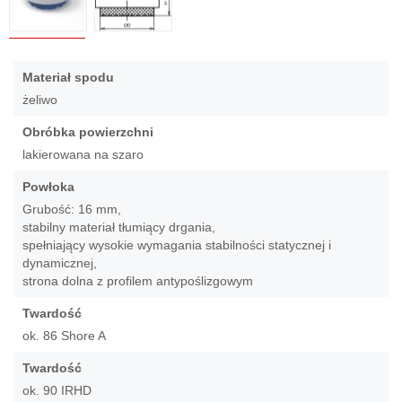
Przejdź
na
Więcej
Materiał spodu
początek
informacji
żeliwo
galerii
Obróbka powierzchni
lakierowana na szaro
Powłoka
Grubość: 16 mm,
stabilny materiał tłumiący drgania,
spełniający wysokie wymagania stabilności statycznej i
dynamicznej,
strona dolna z profilem antypoślizgowym
Twardość
ok. 86 Shore A
Twardość
ok. 90 IRHD