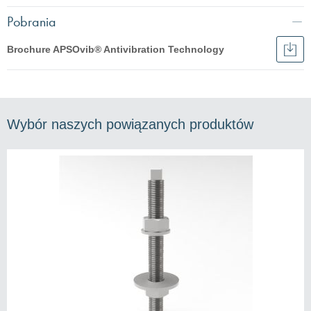
Pobrania
Brochure APSOvib® Antivibration Technology
Pobi
Broc
English
APS
Anti
Français
Tec
Italiano
Wybór naszych powiązanych produktów
Deutsch