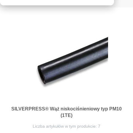
kierunek
malejący
SILVERPRESS® Wąż niskociśnieniowy typ PM10
(1TE)
Liczba artykułów w tym produkcie: 7