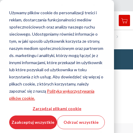
Kraj
Język
Polska
Polski
Z
a
m
k
n
i
j
a
w
i
g
a
c
j
n
ę
Używamy plików cookie do personalizacji treści i
reklam, dostarczania funkcjonalności mediów
Mój
Open
Przełącznik
Menu
społecznościowych oraz analizy naszego ruchu
search
Nav
form
sieciowego. Udostępniamy również informacje o
Wyszukiwanie
Strona główna
Technologia manipulowania płynami
Węże
tym, w jaki sposób użytkownik korzysta ze strony,
Wąż przemysłowy
Wąż hydrauliczny
Niskie ciśnienie
Wyszu
naszym mediom społecznościowym oraz partnerom
ds. marketingu i analityki, którzy mogą łączyć je z
Niskie ciśnienie
innymi informacjami, które przekazał im użytkownik
lub które pozyskali od użytkownika w toku
korzystania z ich usług. Aby dowiedzieć się więcej o
Filtr
plikach cookie, z których korzystamy, należy
zapoznać się z naszą
Polityką wykorzystywania
Pokaż filtry
plików cookie.
Zarządzaj plikami cookie
5 prod. / 41 art.
Zaakceptuj wszystkie
Odrzuć wszystkie
Ustaw
Sortuj wg