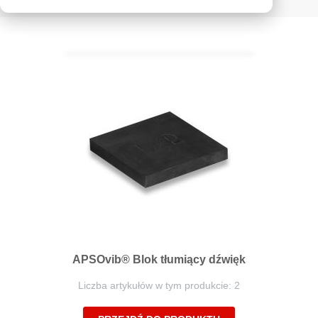
kierunek
malejący
APSOvib® Blok tłumiący dźwięk
Liczba artykułów w tym produkcie: 2