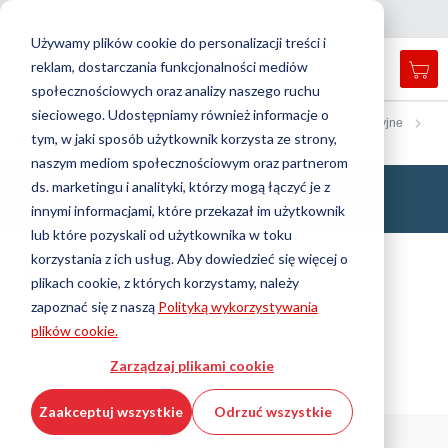
Kraj
Język
Polska
Polski
Z
a
m
k
n
i
j
a
w
i
g
a
c
j
n
ę
Używamy plików cookie do personalizacji treści i
reklam, dostarczania funkcjonalności mediów
Mój
Open
Przełącznik
Menu
społecznościowych oraz analizy naszego ruchu
search
Nav
form
sieciowego. Udostępniamy również informacje o
Wyszukiwanie
Strona główna
Technologia przeciwdrganiowa
Płyty izolacyjne
tym, w jaki sposób użytkownik korzysta ze strony,
Płyty ciężkie
Wyszu
naszym mediom społecznościowym oraz partnerom
ds. marketingu i analityki, którzy mogą łączyć je z
Płyty ciężkie
innymi informacjami, które przekazał im użytkownik
lub które pozyskali od użytkownika w toku
korzystania z ich usług. Aby dowiedzieć się więcej o
Filtr
plikach cookie, z których korzystamy, należy
zapoznać się z naszą
Polityką wykorzystywania
Pokaż filtry
plików cookie.
Zarządzaj plikami cookie
6 prod. / 22 art.
Zaakceptuj wszystkie
Odrzuć wszystkie
Ustaw
Sortuj wg