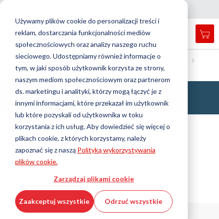
Kraj
Język
Polska
Polski
Z
a
m
k
n
i
j
a
w
i
g
a
c
j
n
ę
Używamy plików cookie do personalizacji treści i
reklam, dostarczania funkcjonalności mediów
Mój
Open
Przełącznik
Menu
społecznościowych oraz analizy naszego ruchu
search
Nav
form
sieciowego. Udostępniamy również informacje o
Wyszukiwanie
Strona główna
Technologia manipulowania płynami
Węże
tym, w jaki sposób użytkownik korzysta ze strony,
Wąż przemysłowy
Wąż hydrauliczny
Wysokie ciśnienie
Wyszu
naszym mediom społecznościowym oraz partnerom
ds. marketingu i analityki, którzy mogą łączyć je z
Wysokie ciśnienie
innymi informacjami, które przekazał im użytkownik
lub które pozyskali od użytkownika w toku
korzystania z ich usług. Aby dowiedzieć się więcej o
Filtr
plikach cookie, z których korzystamy, należy
zapoznać się z naszą
Polityką wykorzystywania
Pokaż filtry
plików cookie.
Zarządzaj plikami cookie
7 prod. / 44 art.
Zaakceptuj wszystkie
Odrzuć wszystkie
Ustaw
Sortuj wg