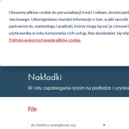
Używamy plików cookie do personalizacji treści i reklam, dostarcz
sieciowego. Udostępniamy również informacje o tym, w jaki sposó
Produkty
partnerom ds. marketingu i analityki, którzy mogą łączyć je z innymi
użytkownika w toku korzystania z ich usług. Aby dowiedzieć się więc
Wyszukiwanie
Polityką wykorzystywania plików cookie.
Technologia uszczelniania
DirectUP — przesyłanie zamówienia
Kontakt / Zwroty
Technolog
Konfigurat
O nas
O-ringi / X-ringi
Płyty
Strona główna
Technologia uszczelniania
Wyroby tec
Uszczelnienia obrotowe
Wały
Uszczelnienia hydrauliczne i pneumatyczne i Taśmy
Tuleje
Nakładki
prowadzące
Folie i Tkani
Profile, sznury okrągłe i taśmy
Łożyska śli
W celu zapobiegania rysom na podłodze i uzyska
Płyty uszczelniające i pokrycia
Taśmy kleją
Uszczelki płaskie
Wyroby techniczne formowane
Filtr
Filtry, tkaniny techniczne, materiały izolacyjne
do średnicy zewnętrznej rury