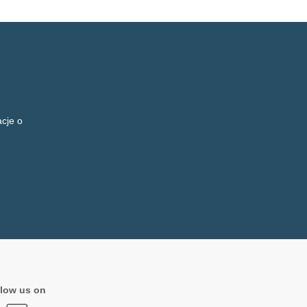
cje o
low us on