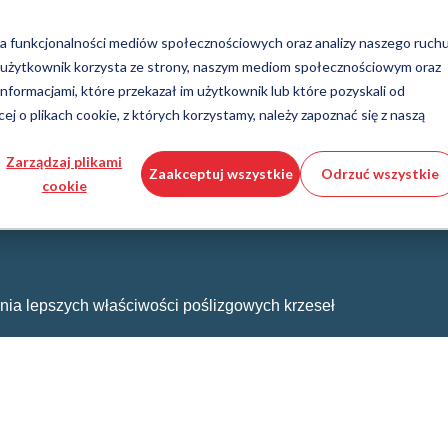
Kraj
Język
Polska
Polski
ania funkcjonalności mediów społecznościowych oraz analizy naszego ruch
b użytkownik korzysta ze strony, naszym mediom społecznościowym oraz
Narzędzia i usługi
Pomoc i wsparcie
Szybkie zam
 informacjami, które przekazał im użytkownik lub które pozyskali od
ej o plikach cookie, z których korzystamy, należy zapoznać się z naszą
ia tworzyw sztucznych
or produktów DirectCUT
Technologia manipulowania płyna
Pobieranie plików CAD 3D
Filmy instruktażowe
Zarządzaj plikami
Zaakceptuj wszystkie
Odrzuć wszystkie
cookie
Węże
hniczne formowane
Nakładki
Węże faliste
Łączniki
ny szklane
Automatyka/Pneumatyka
zgowe
KAPSTO Części ochronne
nia lepszych właściwości poślizgowych krzeseł
ce
Złącze kompensacyjne