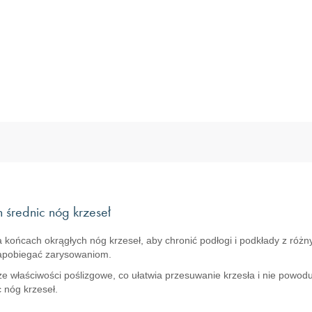
średnic nóg krzeseł
ońcach okrągłych nóg krzeseł, aby chronić podłogi i podkłady z różnyc
zapobiegać zarysowaniom.
ze właściwości poślizgowe, co ułatwia przesuwanie krzesła i nie pow
 nóg krzeseł.