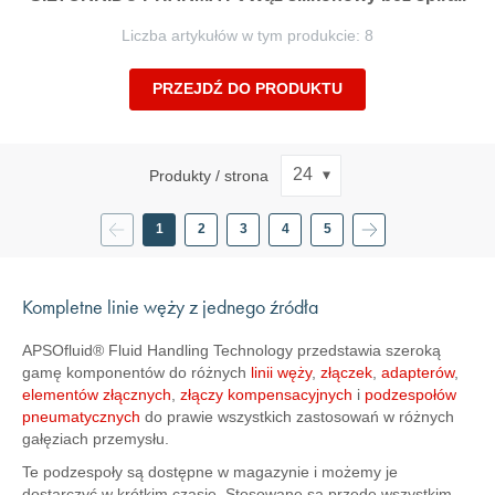
Liczba artykułów w tym produkcie: 8
PRZEJDŹ DO PRODUKTU
Produkty / strona
Poprzednie
Strona
Strona
Strona
Następne
1
2
3
4
5
Aktualnie
Strona
Strona
Strona
Strona
czytasz
stronę
Kompletne linie węży z jednego źródła
APSOfluid® Fluid Handling Technology przedstawia szeroką
gamę komponentów do różnych
linii węży
,
złączek
,
adapterów
,
elementów złącznych
,
złączy kompensacyjnych
i
podzespołów
pneumatycznych
do prawie wszystkich zastosowań w różnych
gałęziach przemysłu.
Te podzespoły są dostępne w magazynie i możemy je
dostarczyć w krótkim czasie. Stosowane są przede wszystkim