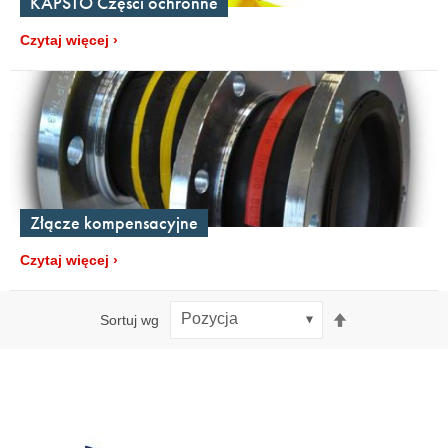
KAPSTO Części ochronne
Czytaj więcej
Złącze kompensacyjne
Czytaj więcej
Ustaw
Sortuj wg
kierunek
malejący