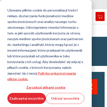
Kraj
Język
Polska
Polski
Z
a
m
k
n
i
j
a
w
i
g
a
c
j
n
ę
Używamy plików cookie do personalizacji treści i
reklam, dostarczania funkcjonalności mediów
Mój
Open
Przełącznik
Menu
społecznościowych oraz analizy naszego ruchu
search
Nav
form
sieciowego. Udostępniamy również informacje o
Wyszukiwanie
Strona główna
Technologia manipulowania płynami
tym, w jaki sposób użytkownik korzysta ze strony,
Wyszu
naszym mediom społecznościowym oraz partnerom
Technologia manipulowania płynami
ds. marketingu i analityki, którzy mogą łączyć je z
innymi informacjami, które przekazał im użytkownik
Szeroka gama technicznych i standaryzowanych
lub które pozyskali od użytkownika w toku
podzespołów dla technologii przenoszenia płynów
korzystania z ich usług. Aby dowiedzieć się więcej o
plikach cookie, z których korzystamy, należy
zapoznać się z naszą
Polityką wykorzystywania
plików cookie.
Zarządzaj plikami cookie
Zaakceptuj wszystkie
Odrzuć wszystkie