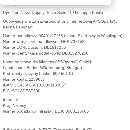
www.apsoparts.com
Dyrektor Zarządzający: Erich Schmid, Giuseppe Basile
Odpowiedzialni za zawartość strony internetowej APSOparts®:
Karina Langhart
Numer podatkowy: 90491/07165 (Urząd Skarbowy w Waiblingen)
Numer w rejestrze handlowym: HRB 737152
Numer EORI/Custom: DE1517236
Numer identyfikacji podatkowej: DE815276250
Konto bankowe dla klientów APSOparts® GmbH:
Landesbank Baden-Württemberg, Stuttgart
Kod identyfikacyjny banku: 600 501 01
Numer konta: 1139657
IBAN: DE46600501010001139657
BIC: SOLADEST600
Intrastat
Kraj: Niemcy
Numer podatkowy Intrastat: BL08 9903126666