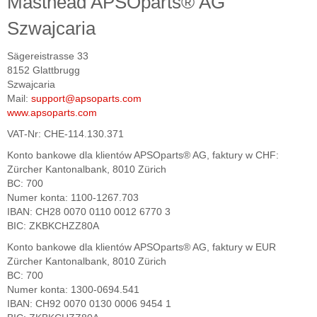
Masthead APSOparts® AG
Szwajcaria
Sägereistrasse 33
8152 Glattbrugg
Szwajcaria
Mail:
support@apsoparts.com
www.apsoparts.com
VAT-Nr: CHE-114.130.371
Konto bankowe dla klientów APSOparts® AG, faktury w CHF:
Zürcher Kantonalbank, 8010 Zürich
BC: 700
Numer konta: 1100-1267.703
IBAN: CH28 0070 0110 0012 6770 3
BIC: ZKBKCHZZ80A
Konto bankowe dla klientów APSOparts® AG, faktury w EUR
Zürcher Kantonalbank, 8010 Zürich
BC: 700
Numer konta: 1300-0694.541
IBAN: CH92 0070 0130 0006 9454 1