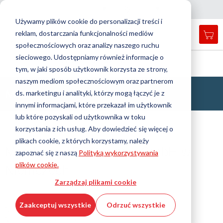
Kraj
Język
Polska
Polski
Z
a
m
k
n
i
j
a
w
i
g
a
c
j
n
ę
Używamy plików cookie do personalizacji treści i
reklam, dostarczania funkcjonalności mediów
Mój
Open
Przełącznik
Menu
społecznościowych oraz analizy naszego ruchu
search
Nav
form
sieciowego. Udostępniamy również informacje o
Wyszukiwanie
Strona główna
Najważniejsze informacje
tym, w jaki sposób użytkownik korzysta ze strony,
Wyszu
naszym mediom społecznościowym oraz partnerom
Masthead
ds. marketingu i analityki, którzy mogą łączyć je z
innymi informacjami, które przekazał im użytkownik
lub które pozyskali od użytkownika w toku
korzystania z ich usług. Aby dowiedzieć się więcej o
plikach cookie, z których korzystamy, należy
Masthead APSOparts® GmbH w
zapoznać się z naszą
Polityką wykorzystywania
plików cookie.
Niemczech
Zarządzaj plikami cookie
Siemensstrasse 5
70736 Fellbach
Zaakceptuj wszystkie
Odrzuć wszystkie
Niemcy
Mail:
support@apsoparts.com