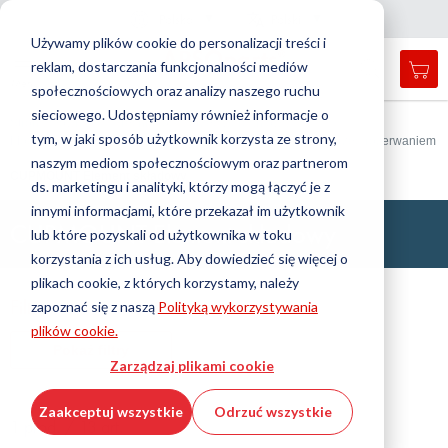
Kraj
Język
Polska
Polski
Z
a
m
k
n
i
j
a
w
i
g
a
c
j
n
ę
Używamy plików cookie do personalizacji treści i
reklam, dostarczania funkcjonalności mediów
Mój
Open
Przełącznik
Menu
społecznościowych oraz analizy naszego ruchu
search
Nav
form
sieciowego. Udostępniamy również informacje o
Wyszukiwanie
Strona główna
Technologia przeciwdrganiowa
tym, w jaki sposób użytkownik korzysta ze strony,
Mocowania do zastosowań mobilnych, z zabezpieczeniem przed rozerwaniem
Wyszu
naszym mediom społecznościowym oraz partnerom
CUPMOUNT Element składowy
ds. marketingu i analityki, którzy mogą łączyć je z
innymi informacjami, które przekazał im użytkownik
CUPMOUNT Element składowy
lub które pozyskali od użytkownika w toku
korzystania z ich usług. Aby dowiedzieć się więcej o
plikach cookie, z których korzystamy, należy
Filtr
zapoznać się z naszą
Polityką wykorzystywania
plików cookie.
Pokaż filtry
Zarządzaj plikami cookie
Zaakceptuj wszystkie
Odrzuć wszystkie
1 prod. / 13 art.