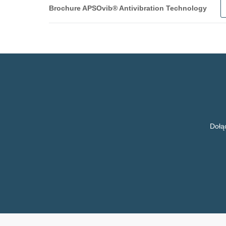
Brochure APSOvib® Antivibration Technology
English
Français
Italiano
Deutsch
Dołą