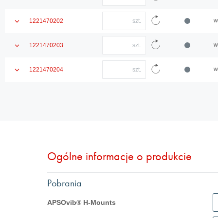
szczegóły
ilość
Załaduj
produktu
Ilość
ponownie
Pokaż
w
1221470202
wprowadź
dane
szczegóły
ilość
Załaduj
artykułu
produktu
Ilość
ponownie
Pokaż
w
1221470203
wprowadź
dane
szczegóły
ilość
Załaduj
artykułu
produktu
Ilość
ponownie
Pokaż
w
1221470204
wprowadź
dane
szczegóły
ilość
Załaduj
artykułu
produktu
ponownie
dane
artykułu
Ogólne informacje o produkcie
Pobrania
APSOvib® H-Mounts