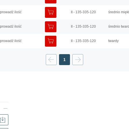
DODAJ DO KOSZYKA
prowadź ilość
II - 135-335-120
średnio mięk
DODAJ DO KOSZYKA
prowadź ilość
II - 135-335-120
średnio twar
DODAJ DO KOSZYKA
prowadź ilość
II - 135-335-120
twardy
Poprzednie
1
Następne
Pobierz
APSOvib®