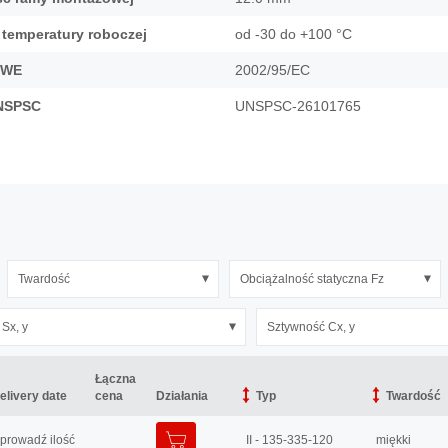
 temperatury roboczej
od -30 do +100 °C
 WE
2002/95/EC
NSPSC
UNSPSC-26101765
Twardość
Obciążalność statyczna Fz
Sx, y
Sztywność Cx, y
Łączna
Łączna
elivery date
elivery date
cena
cena
Działania
Działania
Typ
Typ
Twardość
Twardość
DODAJ DO KOSZYKA
prowadź ilość
II - 135-335-120
miękki