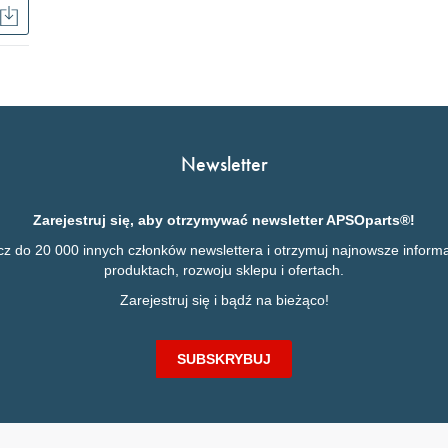
H-
Mounts
Pobierz
Brochure
APSOvib®
Antivibration
Technology
Newsletter
Zarejestruj się, aby otrzymywać newsletter APSOparts®!
cz do 20 000 innych członków newslettera i otrzymuj najnowsze informa
produktach, rozwoju sklepu i ofertach.
Zarejestruj się i bądź na bieżąco!
SUBSKRYBUJ