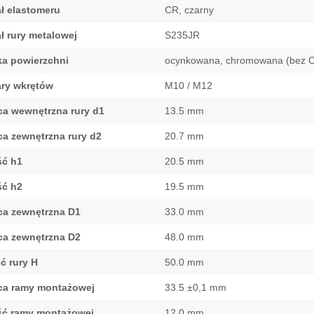
ał elastomeru
CR, czarny
 elementy zasilające
i
ł rury metalowej
S235JR
iki mocy
u
a powierzchni
ocynkowana, chromowana (bez C
ies
ry wkrętów
M10 / M12
ca wewnętrzna rury d1
13.5 mm
ca zewnętrzna rury d2
20.7 mm
ć h1
20.5 mm
ć h2
19.5 mm
ca zewnętrzna D1
33.0 mm
ca zewnętrzna D2
48.0 mm
ć rury H
50.0 mm
ca ramy montażowej
33.5 ±0,1 mm
ć ramy montażowej
12.0 mm