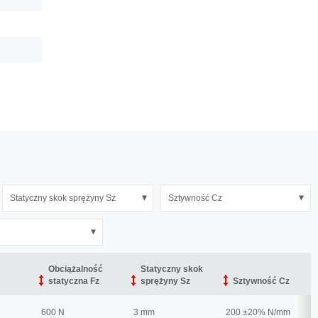
Statyczny skok sprężyny Sz
Sztywność Cz
Obciążalność
Obciążalność
Statyczny skok
Statyczny skok
statyczna Fz
statyczna Fz
sprężyny Sz
sprężyny Sz
Sztywność Cz
Sztywność Cz
600 N
3 mm
200 ±20% N/mm