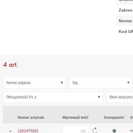
galerii
Zakres
Norma
Kod U
4 art.
Numer
Typ
Twardość
Obciążalność
Statyczny
Sztywność
Obciążalność
Skok
Sztywność
Numer artykułu
Typ
artykułu
statyczna
skok
Cz
Fx,
sprężyny
Cx,
Fz
sprężyny
y
Sx,
y
Obciążalność Fx, y
Skok sprężyny 
Sz
y
Numer artykułu
Numer artykułu
Wprowadź ilość
Wprowadź ilość
Dostępność
Dostępność
D
D
Ilość
Pokaż
w
1221470201
wprowadź