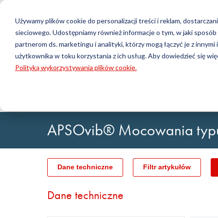
Używamy plików cookie do personalizacji treści i reklam, dostarcz
sieciowego. Udostępniamy również informacje o tym, w jaki sposó
Produkty
partnerom ds. marketingu i analityki, którzy mogą łączyć je z innymi
użytkownika w toku korzystania z ich usług. Aby dowiedzieć się więc
Wyszukiwanie
Polityką wykorzystywania plików cookie.
Technologia uszczelniania
DirectUP — przesyłanie zamówienia
Kontakt / Zwroty
Technolog
Konfigurat
O nas
O-ringi / X-ringi
Płyty
Strona główna
Technologia przeciwdrganiowa
Mocowa
Uszczelnienia obrotowe
Wały
Uszczelnienia hydrauliczne i pneumatyczne i Taśmy
Tuleje
APSOvib® Mocowania typu 
prowadzące
Folie i Tkani
Profile, sznury okrągłe i taśmy
Łożyska śli
Płyty uszczelniające i pokrycia
Taśmy kleją
Uszczelki płaskie
Dane techniczne
Filtr artykułów
Wyroby techniczne formowane
Filtry, tkaniny techniczne, materiały izolacyjne
Dane techniczne