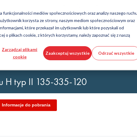
Kraj
Język
Polska
Polski
ania funkcjonalności mediów społecznościowych oraz analizy naszego ruch
b użytkownik korzysta ze strony, naszym mediom społecznościowym oraz
Narzędzia i usługi
Pomoc i wsparcie
Szybkie zam
 informacjami, które przekazał im użytkownik lub które pozyskali od
ej o plikach cookie, z których korzystamy, należy zapoznać się z naszą
ia tworzyw sztucznych
or produktów DirectCUT
Technologia manipulowania płyna
Pobieranie plików CAD 3D
Filmy instruktażowe
Zarządzaj plikami
Zaakceptuj wszystkie
Odrzuć wszystkie
cookie
Węże
nia do zastosowań mobilnych, z zabezpieczeniem przed rozerwaniem
Moco
Węże faliste
Łączniki
H typ II 135-335-120
ny szklane
Automatyka/Pneumatyka
zgowe
KAPSTO Części ochronne
ce
Złącze kompensacyjne
Informacje do pobrania