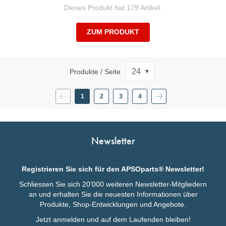
Dieses Produkt hat 179 Artikel.
ZUM PRODUKT
Produkte / Seite
Vorherige
Seite
Seite
Seite
Weiter
1
2
3
4
Sie
Seite
Seite
Seite
lesen
gerade
die
Seite
Newsletter
Registrieren Sie sich für den APSOparts® Newsletter!
Schliessen Sie sich 20'000 weiteren Newsletter-Mitgliedern
an und erhalten Sie die neuesten Informationen über
Produkte, Shop-Entwicklungen und Angebote.
Jetzt anmelden und auf dem Laufenden bleiben!