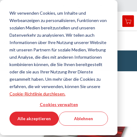
Land
Sprache
Schweiz
Deutsch
N
a
i
g
a
t
i
o
n
c
h
l
i
e
ß
e
v
s
n
Wir verwenden Cookies, um Inhalte und
Werbeanzeigen zu personalisieren, Funktionen von
Mei
Open
Navigation
Menü
sozialen Medien bereitzustellen und unseren
search
umschalten
form
Datenverkehr zu analysieren. Wir teilen auch
Suche
Startseite
Antriebstechnik
Zahnriemen
Informationen über Ihre Nutzung unserer Website
Zahnriemen aus Polyurethan
Such
mit unseren Partnern für soziale Medien, Werbung
und Analyse, die dies mit anderen Informationen
Zahnriemen aus Polyurethan
kombinieren können, die Sie Ihnen bereitgestellt
oder die sie aus Ihrer Nutzung ihrer Dienste
gesammelt haben. Um mehr über die Cookies zu
Filtern
erfahren, die wir verwenden, können Sie unsere
Cookie-Richtlinie durchlesen.
Filter anzeigen
Cookies verwalten
Alle akzeptieren
Ablehnen
79 Produkte / 4.225 Artikel