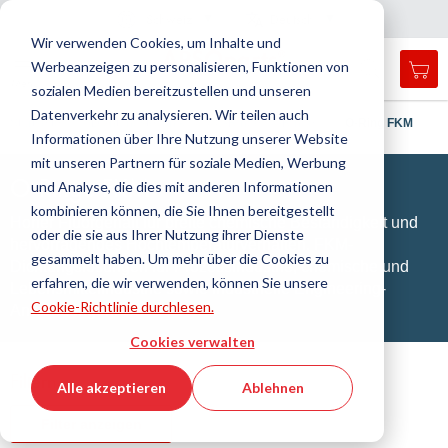
Land
Sprache
Schweiz
Deutsch
N
a
i
g
a
t
i
o
n
c
h
l
i
e
ß
e
v
s
n
Wir verwenden Cookies, um Inhalte und
Werbeanzeigen zu personalisieren, Funktionen von
Mei
Open
Navigation
Menü
sozialen Medien bereitzustellen und unseren
search
umschalten
form
Datenverkehr zu analysieren. Wir teilen auch
Suche
Startseite
Dichtungstechnik
O-Ringe / X-Ringe
O-Ring FKM
Informationen über Ihre Nutzung unserer Website
Such
mit unseren Partnern für soziale Medien, Werbung
O-Ringe FKM
und Analyse, die dies mit anderen Informationen
kombinieren können, die Sie Ihnen bereitgestellt
Hoher Fluorgehalt für breite chemische Beständigkeit und
oder die sie aus Ihrer Nutzung ihrer Dienste
hervorragendes Hochtemperaturverhalten. FKM-
gesammelt haben. Um mehr über die Cookies zu
Dichtungslösungen für Prozessindustrie, chemische und
erfahren, die wir verwenden, können Sie unsere
Lebensmittelindustrie sowie industrielle Engineering-
Cookie-Richtlinie durchlesen.
Anwendungen.
Cookies verwalten
Filtern
Alle akzeptieren
Ablehnen
Filter anzeigen