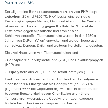
Vorteile von FKM
Der allgemeine
Betriebstemperaturbereich von FKM liegt
zwischen -25 und +200 °C
. FKM besitzt eine sehr gute
Beständigkeit gegen Medien, Ozon und Alterung. Der Werkstoff
ist ausserdem
beständig gegen Kraftstoffe, Mineralöle
und
Fette sowie gegen aliphatische und aromatische
Kohlenwasserstoffe. Fluorkautschuke wurden in den 1950er
Jahren von DuPont (Viton) entwickelt und werden heute auch
von Solvay, Dyneon, Daikin und weiteren Herstellern angeboten.
Die zwei Haupttypen von Fluorkautschuken sind:
-
Copolymere
aus Vinylidenfluorid (VDF) und Hexafluorpropylen
(HFP) und
-
Terpolymere
aus VDF, HFP und Tetrafluorethylen (TFE)
Dank des zusätzlich eingeführten TFE besitzen
Terpolymere
einen
höheren Fluorgehalt
als Copolymere (ca. 68-71 %
gegenüber 66 % bei Copolymeren), was sich in einer deutlich
besseren Beständigkeit gegen Chemikalien und höhere
Temperaturen widerspiegelt. Copolymere haben dagegen
Vorteile beim Druckverformungsrest und bei der