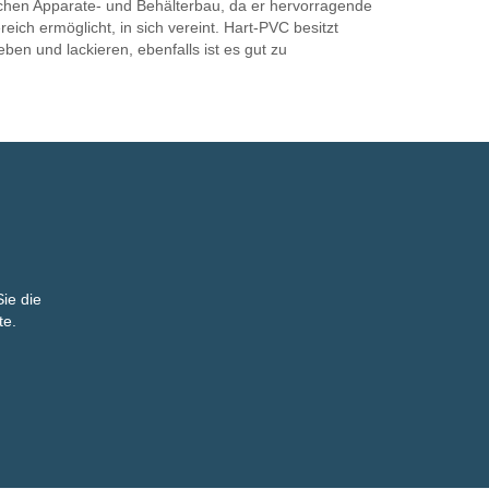
ischen Apparate- und Behälterbau, da er hervorragende
eich ermöglicht, in sich vereint. Hart-PVC besitzt
en und lackieren, ebenfalls ist es gut zu
ie die
te.