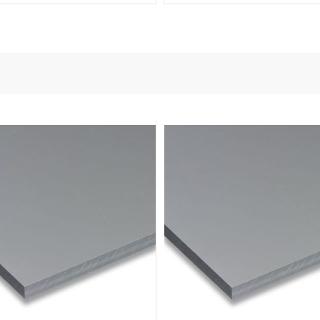
und Powertechnik
iter
n
ies