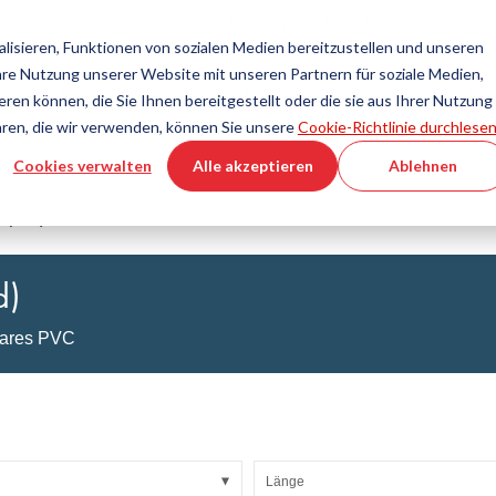
Land
Sprache
Schweiz
Deutsch
isieren, Funktionen von sozialen Medien bereitzustellen und unseren
Ihre Nutzung unserer Website mit unseren Partnern für soziale Medien,
Tools & Services
Hilfe & Support
Schnellbestellu
en können, die Sie Ihnen bereitgestellt oder die sie aus Ihrer Nutzung
hren, die wir verwenden, können Sie unsere
Cookie-Richtlinie durchlesen
Cookies verwalten
Alle akzeptieren
Ablehnen
technik
Produktkonfigurator
Fluidtechnik
3D-CAD-Datei-Download
Tutorial-Videos
Schläuche
d (PVC)
Wellschlauch
Armaturen
d)
lasgewebe
Automation/Pneumatik
KAPSTO Schutzelemente
bares PVC
bänder
Kompensator
Länge