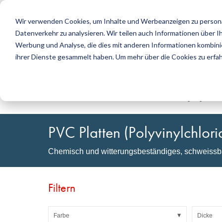
Wir verwenden Cookies, um Inhalte und Werbeanzeigen zu personal
Datenverkehr zu analysieren. Wir teilen auch Informationen über 
Produkte
Werbung und Analyse, die dies mit anderen Informationen kombinier
ihrer Dienste gesammelt haben. Um mehr über die Cookies zu erfa
Suche
Dichtungstechnik
DirectUP Bestellungs-Upload
Kontakt / Retouren
Kunststoff
DirectCUT 
Über uns
O-Ringe / X-Ringe
Platte
Startseite
Kunststofftechnik
Platte
Polyvinylchlori
Rotationsdichtungen
Rundstab
Hubdichtungen und Führungsbänder
Rohr
PVC Platten (Polyvinylchlori
Profile, Rundschnüre und Bänder
Folie und G
Dichtungsplatten und Beläge
Gleitlager
Chemisch und witterungsbeständiges, schweiss
Flachdichtungen
Selbstklebe
Formteile
Filter, Technische Gewebe, Isolationsmaterial
Filtern
Farbe
Dicke