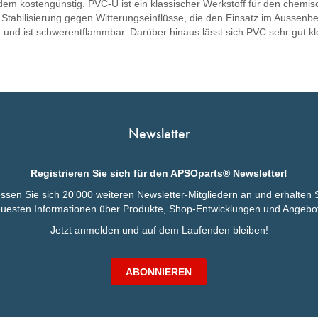
zudem kostengünstig. PVC-U ist ein klassischer Werkstoff für den chem
 Stabilisierung gegen Witterungseinflüsse, die den Einsatz im Aussenber
und ist schwerentflammbar. Darüber hinaus lässt sich PVC sehr gut kleb
Newsletter
Registrieren Sie sich für den APSOparts® Newsletter!
essen Sie sich 20'000 weiteren Newsletter-Mitgliedern an und erhalten S
uesten Informationen über Produkte, Shop-Entwicklungen und Angebo
Jetzt anmelden und auf dem Laufenden bleiben!
ABONNIEREN