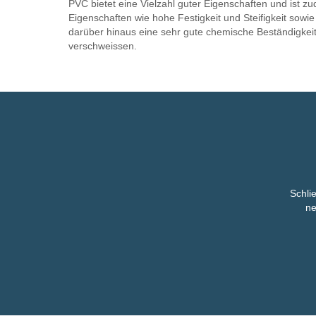
PVC bietet eine Vielzahl guter Eigenschaften und ist 
Eigenschaften wie hohe Festigkeit und Steifigkeit sowie
darüber hinaus eine sehr gute chemische Beständigkeit 
verschweissen.
Schli
ne