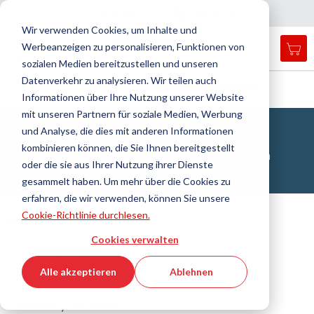
Land
Sprache
Schweiz
Deutsch
N
a
i
g
a
t
i
o
n
c
h
l
i
e
ß
e
v
s
n
Wir verwenden Cookies, um Inhalte und
Werbeanzeigen zu personalisieren, Funktionen von
Mei
Open
Navigation
Menü
sozialen Medien bereitzustellen und unseren
search
umschalten
form
Datenverkehr zu analysieren. Wir teilen auch
Suche
Startseite
Fluidtechnik
Schläuche
Schutzschlauch
Informationen über Ihre Nutzung unserer Website
Such
mit unseren Partnern für soziale Medien, Werbung
Schutzschläuche
und Analyse, die dies mit anderen Informationen
kombinieren können, die Sie Ihnen bereitgestellt
Für verschiedenste Schutzarten und das Fördern von
oder die sie aus Ihrer Nutzung ihrer Dienste
flüssigen oder gasförmigen Medien
gesammelt haben. Um mehr über die Cookies zu
erfahren, die wir verwenden, können Sie unsere
Cookie-Richtlinie durchlesen.
Filtern
Cookies verwalten
Filter anzeigen
Alle akzeptieren
Ablehnen
5 Produkte / 44 Artikel