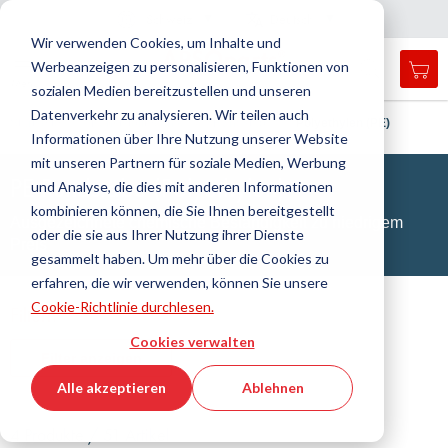
Land
Sprache
Schweiz
Deutsch
N
a
i
g
a
t
i
o
n
c
h
l
i
e
ß
e
v
s
n
Wir verwenden Cookies, um Inhalte und
Werbeanzeigen zu personalisieren, Funktionen von
Mei
Open
Navigation
Menü
sozialen Medien bereitzustellen und unseren
search
umschalten
form
Datenverkehr zu analysieren. Wir teilen auch
Suche
Startseite
Kunststofftechnik
Rundstab
Polyethylen (PE)
Informationen über Ihre Nutzung unserer Website
Such
mit unseren Partnern für soziale Medien, Werbung
PE Rundstäbe (Polyethylen)
und Analyse, die dies mit anderen Informationen
kombinieren können, die Sie Ihnen bereitgestellt
Ausgezeichnete chemische Beständigkeit zu niedrigem
oder die sie aus Ihrer Nutzung ihrer Dienste
Preis
gesammelt haben. Um mehr über die Cookies zu
erfahren, die wir verwenden, können Sie unsere
Cookie-Richtlinie durchlesen.
Filtern
Cookies verwalten
Filter anzeigen
Alle akzeptieren
Ablehnen
4 Produkte / 51 Artikel