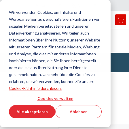
Land
Sprache
Schweiz
Deutsch
N
a
i
g
a
t
i
o
n
c
h
l
i
e
ß
e
v
s
n
Wir verwenden Cookies, um Inhalte und
Werbeanzeigen zu personalisieren, Funktionen von
Mei
Open
Navigation
Menü
sozialen Medien bereitzustellen und unseren
search
umschalten
form
Datenverkehr zu analysieren. Wir teilen auch
Suche
Startseite
Dichtungstechnik
Informationen über Ihre Nutzung unserer Website
Filter, Technische Gewebe, Isolationsmaterial
Such
Filtermatte/Filterschaummatte
mit unseren Partnern für soziale Medien, Werbung
und Analyse, die dies mit anderen Informationen
Filtermatten & Filterschaummatten
kombinieren können, die Sie Ihnen bereitgestellt
oder die sie aus Ihrer Nutzung ihrer Dienste
gesammelt haben. Um mehr über die Cookies zu
erfahren, die wir verwenden, können Sie unsere
Filtern
Cookie-Richtlinie durchlesen.
Filter anzeigen
Cookies verwalten
Alle akzeptieren
Ablehnen
6 Produkte / 29 Artikel