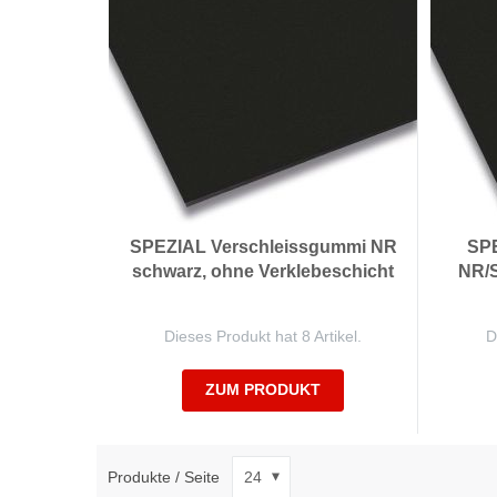
SPEZIAL Verschleissgummi NR
SPE
schwarz, ohne Verklebeschicht
NR/S
Dieses Produkt hat 8 Artikel.
D
ZUM PRODUKT
Produkte / Seite