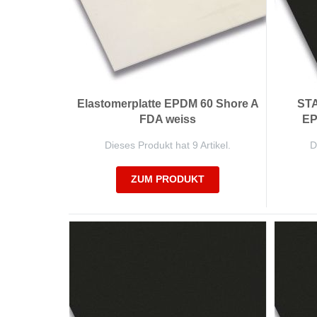
Elastomerplatte EPDM 60 Shore A
STA
FDA weiss
EP
Dieses Produkt hat 9 Artikel.
D
ZUM PRODUKT