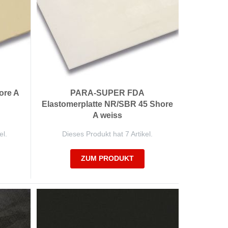
ore A
PARA-SUPER FDA
Elastomerplatte NR/SBR 45 Shore
A weiss
el.
Dieses Produkt hat 7 Artikel.
ZUM PRODUKT