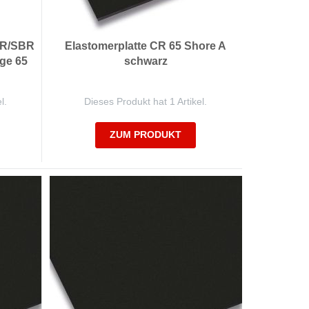
CR/SBR
Elastomerplatte CR 65 Shore A
age 65
schwarz
l.
Dieses Produkt hat 1 Artikel.
ZUM PRODUKT