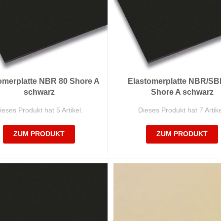
omerplatte NBR 80 Shore A
Elastomerplatte NBR/SB
schwarz
Shore A schwarz
ieses Produkt hat 5 Artikel.
Dieses Produkt hat 7 Artike
ZUM PRODUKT
ZUM PRODUKT