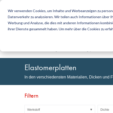
Wir verwenden Cookies, um Inhalte und Werbeanzeigen zu personal
Datenverkehr zu analysieren. Wir teilen auch Informationen über 
Produkte
Werbung und Analyse, die dies mit anderen Informationen kombinier
ihrer Dienste gesammelt haben. Um mehr über die Cookies zu erfa
Suche
Dichtungstechnik
DirectUP Bestellungs-Upload
Kontakt / Retouren
Kunststoff
DirectCUT 
Über uns
O-Ringe / X-Ringe
Platte
Startseite
Dichtungstechnik
Dichtungsplatten und Bel
Rotationsdichtungen
Rundstab
Hubdichtungen und Führungsbänder
Rohr
Elastomerplatten
Profile, Rundschnüre und Bänder
Folie und G
Dichtungsplatten und Beläge
Gleitlager
In den verschiedensten Materialien, Dicken und F
Flachdichtungen
Selbstklebe
Formteile
Filter, Technische Gewebe, Isolationsmaterial
Filtern
Werkstoff
Dichte