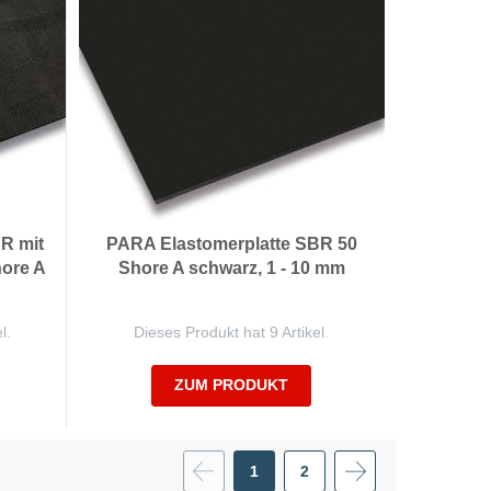
R mit
PARA Elastomerplatte SBR 50
hore A
Shore A schwarz, 1 - 10 mm
l.
Dieses Produkt hat 9 Artikel.
ZUM PRODUKT
Seite
Seite
Weiter
Vorherige
Seite
1
2
Sie
Seite