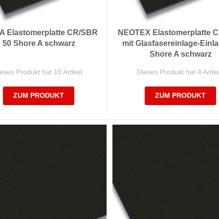
A Elastomerplatte CR/SBR
NEOTEX Elastomerplatte 
50 Shore A schwarz
mit Glasfasereinlage-Einl
Shore A schwarz
eses Produkt hat 10 Artikel.
Dieses Produkt hat 4 Artike
ZUM PRODUKT
ZUM PRODUKT