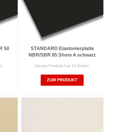
R 50
STANDARD Elastomerplatte
NBR/SBR 65 Shore A schwarz
l.
Dieses Produkt hat 10 Artikel.
ZUM PRODUKT