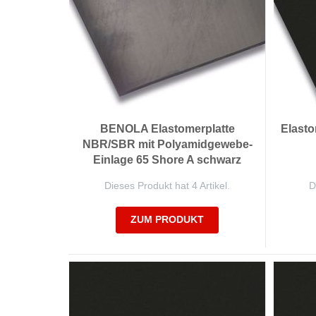
BENOLA Elastomerplatte
Elasto
NBR/SBR mit Polyamidgewebe-
Einlage 65 Shore A schwarz
Dieses Produkt hat 4 Artikel.
D
ZUM PRODUKT