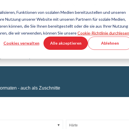
Land
Sprache
Schweiz
Deutsch
isieren, Funktionen von sozialen Medien bereitzustellen und unseren
Ihre Nutzung unserer Website mit unseren Partnern für soziale Medien,
Tools & Services
Hilfe & Support
Schnellbestellu
en können, die Sie Ihnen bereitgestellt oder die sie aus Ihrer Nutzung
hren, die wir verwenden, können Sie unsere
Cookie-Richtlinie durchlesen
Cookies verwalten
Alle akzeptieren
Ablehnen
technik
Produktkonfigurator
Fluidtechnik
3D-CAD-Datei-Download
Tutorial-Videos
Schläuche
äge
Elastomerplatten
Wellschlauch
Armaturen
lasgewebe
Automation/Pneumatik
KAPSTO Schutzelemente
ormaten - auch als Zuschnitte
bänder
Kompensator
Härte