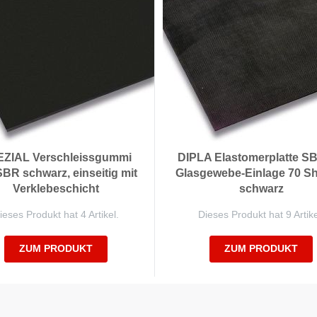
ZIAL Verschleissgummi
DIPLA Elastomerplatte SB
BR schwarz, einseitig mit
Glasgewebe-Einlage 70 S
Verklebeschicht
schwarz
ieses Produkt hat 4 Artikel.
Dieses Produkt hat 9 Artike
ZUM PRODUKT
ZUM PRODUKT