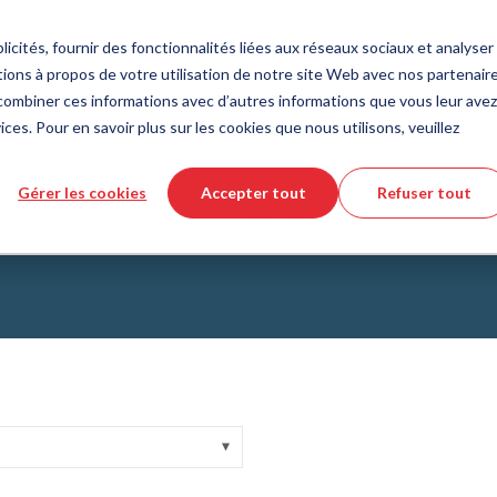
Pays
Langue
France
Français
icités, fournir des fonctionnalités liées aux réseaux sociaux et analyser 
ions à propos de votre utilisation de notre site Web avec nos partenair
Outils et services
Aide et support
Commande rapi
s combiner ces informations avec d’autres informations que vous leur avez
ices. Pour en savoir plus sur les cookies que nous utilisons, veuillez
e des matières plastiques
eur de produits DirectCUT
de nous
Technologie des fluides
Téléchargement de fichiers CAD 3
Vidéos tutorielles
Gérer les cookies
Accepter tout
Refuser tout
Tuyaux
d hydraulique
Haute pression
Type FL/FS
Tuyau ondulé
Raccords
issus de verre
Automatisation/Pneumatique
lissement
KAPSTO Pièces de protection
collantes
Compensateur