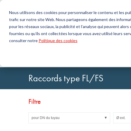
Nous utilisons des cookies pour personnaliser le contenu et les publ
trafic sur notre site Web. Nous partageons également des informat
Produits
pour les réseaux sociaux, la publicité et l’analyse qui peuvent alor
fournies ou qu’ils ont collectées lorsque vous avez utilisé leurs serv
Chercher
consulter notre
Politique des cookies
Technologie de l'étanchéité
DirectUP Téléchargement des commandes
Contactez-nous / Retours
Technologi
Configurat
À propos 
Joints toriques & X-rings
Plaques
Accueil
Technologie des fluides
Raccords
Raccor
Joints pour mouvements rotatifs
Jets ronds
Joints pour mouvements alternatifs et Bandes de
Tubes
Raccords type FL/FS
guidage
Feuilles et T
Profils, cordons ronds et bandes
Paliers de g
Plaques d'étanchéité et revêtements
Bandes auto
Joints plats
Filtre
Pièces moulées
Filtres, tissus techniques, matériaux d'isolation
pour DN du tuyau
Ø ext.