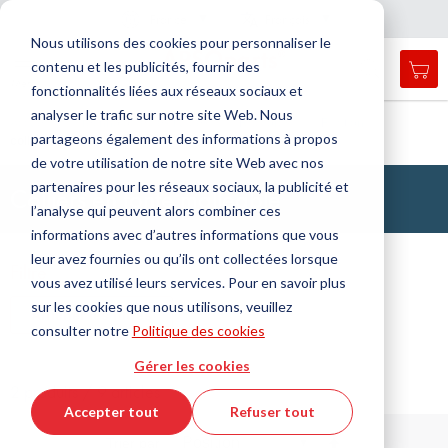
Pays
Langue
France
Français
F
e
r
m
e
r
a
a
v
i
g
a
t
i
o
Nous utilisons des cookies pour personnaliser le
n
n
contenu et les publicités, fournir des
Mon
Open
Affichage
Menu
fonctionnalités liées aux réseaux sociaux et
search
navigation
form
analyser le trafic sur notre site Web. Nous
Chercher
Accueil
Technologie des fluides
Raccords
Fixation
partageons également des informations à propos
collier en fonte malléable
Cherc
de votre utilisation de notre site Web avec nos
partenaires pour les réseaux sociaux, la publicité et
Colliers en fonte malléable
l’analyse qui peuvent alors combiner ces
informations avec d’autres informations que vous
leur avez fournies ou qu’ils ont collectées lorsque
Filtre
vous avez utilisé leurs services. Pour en savoir plus
sur les cookies que nous utilisons, veuillez
Afficher les filtres
consulter notre
Politique des cookies
Gérer les cookies
2 produits / 9 articles
Accepter tout
Refuser tout
Par
Trier par