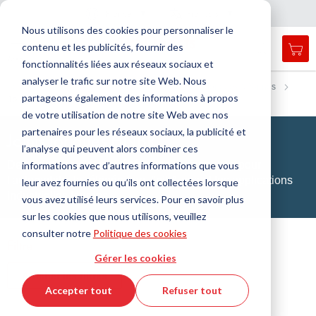
Pays
Langue
France
Français
F
e
r
m
e
r
a
a
v
i
g
a
t
i
o
Nous utilisons des cookies pour personnaliser le
n
n
contenu et les publicités, fournir des
Mon
Open
Affichage
Menu
fonctionnalités liées aux réseaux sociaux et
search
navigation
form
analyser le trafic sur notre site Web. Nous
Chercher
Accueil
Technologie de l'étanchéité
Joints toriques & X-rings
partageons également des informations à propos
Joints toriques HNBR
Cherc
de votre utilisation de notre site Web avec nos
partenaires pour les réseaux sociaux, la publicité et
Joints toriques HNBR
l’analyse qui peuvent alors combiner ces
Des solutions d'étanchéité haute performance pour
informations avec d’autres informations que vous
l'automobile, la réfrigération, l'oil & gas et les applications
leur avez fournies ou qu’ils ont collectées lorsque
industrielles lourdes.
vous avez utilisé leurs services. Pour en savoir plus
sur les cookies que nous utilisons, veuillez
consulter notre
Politique des cookies
Filtre
Gérer les cookies
Afficher les filtres
Accepter tout
Refuser tout