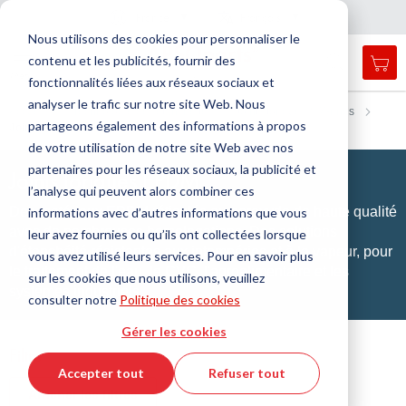
Pays
Langue
France
Français
F
e
r
m
e
r
a
a
v
i
g
a
t
i
o
Nous utilisons des cookies pour personnaliser le
n
n
contenu et les publicités, fournir des
Mon
Open
Affichage
Menu
fonctionnalités liées aux réseaux sociaux et
search
navigation
form
analyser le trafic sur notre site Web. Nous
Chercher
Accueil
Technologie de l'étanchéité
Joints toriques & X-rings
partageons également des informations à propos
Joints toriques EPDM
Cherc
de votre utilisation de notre site Web avec nos
partenaires pour les réseaux sociaux, la publicité et
Joints toriques EPDM
l’analyse qui peuvent alors combiner ces
Des matériaux EPDM réticulés au peroxyde de haute qualité
informations avec d’autres informations que vous
avec de nombreuses homologations. Des solutions
leur avez fournies ou qu’ils ont collectées lorsque
d'étanchéité résistantes aux intempéries et à la vapeur, pour
vous avez utilisé leurs services. Pour en savoir plus
le traitement de l'eau, le CVC, l'agroalimentaire et les
sur les cookies que nous utilisons, veuillez
systèmes industriels.
consulter notre
Politique des cookies
Gérer les cookies
Filtre
Accepter tout
Refuser tout
Afficher les filtres