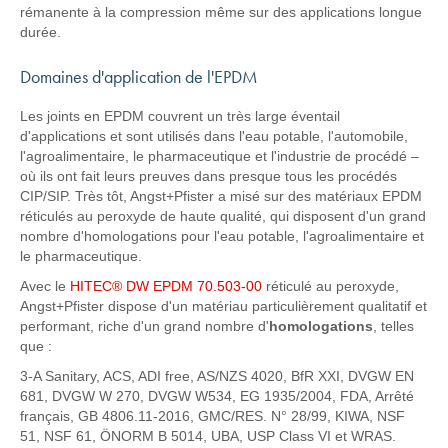
rémanente à la compression même sur des applications longue
durée.
Domaines d'application de l'EPDM
Les joints en EPDM couvrent un très large éventail
d'applications et sont utilisés dans l'eau potable, l'automobile,
l'agroalimentaire, le pharmaceutique et l'industrie de procédé –
où ils ont fait leurs preuves dans presque tous les procédés
CIP/SIP. Très tôt, Angst+Pfister a misé sur des matériaux EPDM
réticulés au peroxyde de haute qualité, qui disposent d'un grand
nombre d'homologations pour l'eau potable, l'agroalimentaire et
le pharmaceutique.
Avec le
HITEC® DW EPDM 70.503-00
réticulé au peroxyde,
Angst+Pfister dispose d'un matériau particulièrement qualitatif et
performant, riche d'un grand nombre d'
homologations
, telles
que :
3-A Sanitary, ACS, ADI free, AS/NZS 4020, BfR XXI, DVGW EN
681, DVGW W 270, DVGW W534, EG 1935/2004, FDA, Arrêté
français, GB 4806.11-2016, GMC/RES. N° 28/99, KIWA, NSF
51, NSF 61, ÖNORM B 5014, UBA, USP Class VI et WRAS.