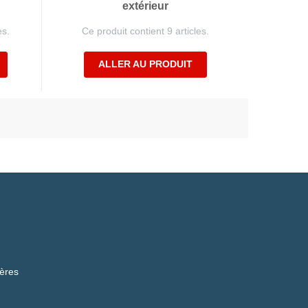
extérieur
es.
Ce produit contient 9 articles.
ALLER AU PRODUIT
ières