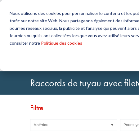
Nous utilisons des cookies pour personnaliser le contenu et les publ
trafic sur notre site Web. Nous partageons également des informat
Produits
pour les réseaux sociaux, la publicité et l’analyse qui peuvent alor
fournies ou qu’ils ont collectées lorsque vous avez utilisé leurs serv
Chercher
consulter notre
Politique des cookies
Technologie de l'étanchéité
DirectUP Téléchargement des commandes
Contactez-nous / Retours
Technologi
Configurat
À propos 
Joints toriques & X-rings
Plaques
Accueil
Technologie des fluides
Raccords
Raccor
Joints pour mouvements rotatifs
Jets ronds
Joints pour mouvements alternatifs et Bandes de
Tubes
Raccords de tuyau avec filet
guidage
Feuilles et T
Profils, cordons ronds et bandes
Paliers de g
Plaques d'étanchéité et revêtements
Bandes auto
Joints plats
Filtre
Pièces moulées
Filtres, tissus techniques, matériaux d'isolation
Matériau
Pour tuya