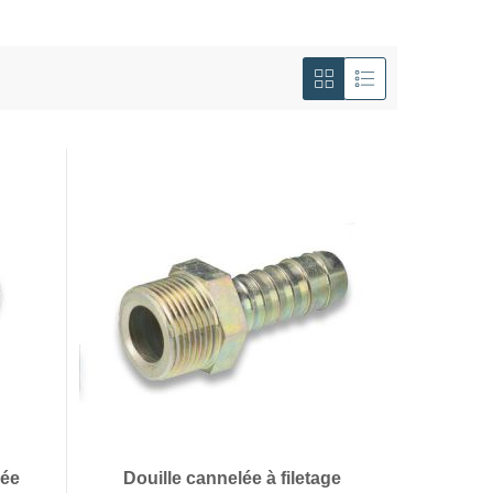
Afficher
en
Grille
Liste
lée
Douille cannelée à filetage