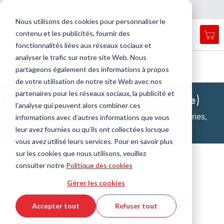
Pays
Langue
France
Français
F
e
r
m
e
r
a
a
v
i
g
a
t
i
o
Nous utilisons des cookies pour personnaliser le
n
n
contenu et les publicités, fournir des
Mon
Open
Affichage
Menu
fonctionnalités liées aux réseaux sociaux et
search
navigation
form
analyser le trafic sur notre site Web. Nous
Chercher
Accueil
Technologie des matières plastiques
Tubes
partageons également des informations à propos
Chlorure de polyvinyle (PVC)
Cherc
de votre utilisation de notre site Web avec nos
partenaires pour les réseaux sociaux, la publicité et
Tubes en PVC (Chlorure de polyvinyle)
l’analyse qui peuvent alors combiner ces
PVC résistant aux produits chimiques et aux intempéries,
informations avec d’autres informations que vous
soudable
leur avez fournies ou qu’ils ont collectées lorsque
vous avez utilisé leurs services. Pour en savoir plus
sur les cookies que nous utilisons, veuillez
Filtre
consulter notre
Politique des cookies
Gérer les cookies
Afficher les filtres
Accepter tout
Refuser tout
2 produits / 21 articles