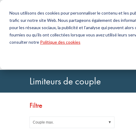
Nous utilisons des cookies pour personnaliser le contenu et les publ
trafic sur notre site Web. Nous partageons également des informat
Produits
pour les réseaux sociaux, la publicité et l’analyse qui peuvent alor
fournies ou qu’ils ont collectées lorsque vous avez utilisé leurs serv
Chercher
consulter notre
Politique des cookies
Technologie de l'étanchéité
DirectUP Téléchargement des commandes
Contactez-nous / Retours
Technologi
Configurat
À propos 
Joints toriques & X-rings
Plaques
Accueil
Technologie de la transmission
Accessoires
Joints pour mouvements rotatifs
Jets ronds
Joints pour mouvements alternatifs et Bandes de
Tubes
Limiteurs de couple
guidage
Feuilles et T
Profils, cordons ronds et bandes
Paliers de g
Plaques d'étanchéité et revêtements
Bandes auto
Joints plats
Filtre
Pièces moulées
Filtres, tissus techniques, matériaux d'isolation
Couple max.