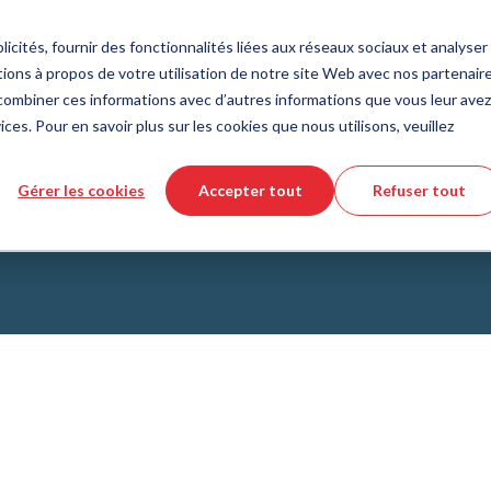
Pays
Langue
France
Français
icités, fournir des fonctionnalités liées aux réseaux sociaux et analyser 
ions à propos de votre utilisation de notre site Web avec nos partenair
Outils et services
Aide et support
Commande rapi
s combiner ces informations avec d’autres informations que vous leur avez
ices. Pour en savoir plus sur les cookies que nous utilisons, veuillez
e des matières plastiques
eur de produits DirectCUT
de nous
Technologie des fluides
Téléchargement de fichiers CAD 3
Vidéos tutorielles
Gérer les cookies
Accepter tout
Refuser tout
Tuyaux
Limiteur de couple
Tuyau ondulé
Raccords
issus de verre
Automatisation/Pneumatique
lissement
KAPSTO Pièces de protection
collantes
Compensateur