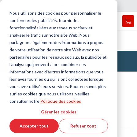
Pays
Langue
France
Français
F
e
r
m
e
r
a
a
v
i
g
a
t
i
o
Nous utilisons des cookies pour personnaliser le
n
n
contenu et les publicités, fournir des
Mon
Open
Affichage
Menu
fonctionnalités liées aux réseaux sociaux et
search
navigation
form
analyser le trafic sur notre site Web. Nous
Chercher
Accueil
Technologie de l'étanchéité
partageons également des informations à propos
Joints pour mouvements rotatifs
Garniture mécanique
Cherc
de votre utilisation de notre site Web avec nos
partenaires pour les réseaux sociaux, la publicité et
Garniture mécanique
l’analyse qui peuvent alors combiner ces
informations avec d’autres informations que vous
leur avez fournies ou qu’ils ont collectées lorsque
Filtre
vous avez utilisé leurs services. Pour en savoir plus
sur les cookies que nous utilisons, veuillez
Afficher les filtres
consulter notre
Politique des cookies
Gérer les cookies
3 produits / 20 articles
Accepter tout
Refuser tout