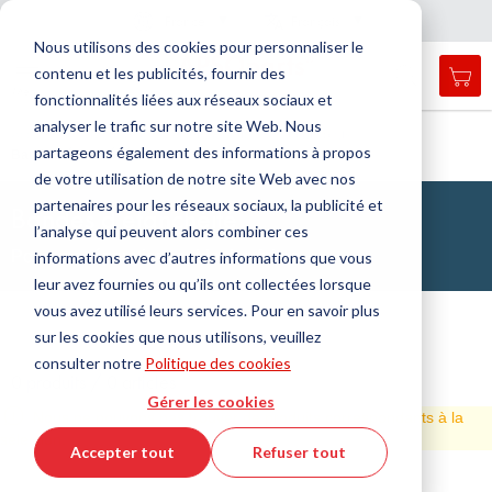
Pays
Langue
France
Français
F
e
r
m
e
r
a
a
v
i
g
a
t
i
o
Nous utilisons des cookies pour personnaliser le
n
n
contenu et les publicités, fournir des
Mon
Open
Affichage
Menu
fonctionnalités liées aux réseaux sociaux et
search
navigation
form
analyser le trafic sur notre site Web. Nous
Chercher
Accueil
Technologie de l'étanchéité
Joints plats
partageons également des informations à propos
Bande d'étanchéité
Cherc
de votre utilisation de notre site Web avec nos
partenaires pour les réseaux sociaux, la publicité et
Bandes d'étanchéité
l’analyse qui peuvent alors combiner ces
Pour une réparation rapide des fuites
informations avec d’autres informations que vous
leur avez fournies ou qu’ils ont collectées lorsque
vous avez utilisé leurs services. Pour en savoir plus
sur les cookies que nous utilisons, veuillez
consulter notre
Politique des cookies
0 produits / 0 articles
Gérer les cookies
Nous ne pouvons pas trouver de produits correspondants à la
sélection.
Accepter tout
Refuser tout