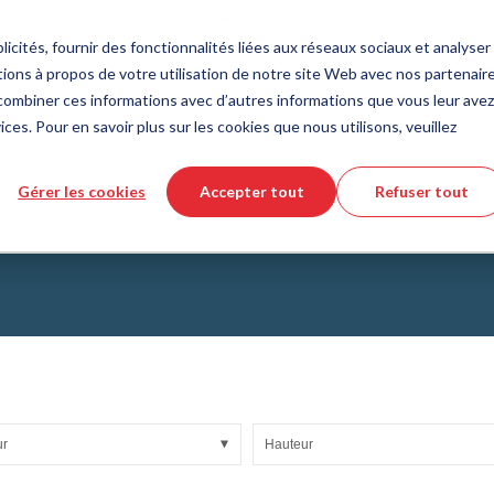
Pays
Langue
France
Français
icités, fournir des fonctionnalités liées aux réseaux sociaux et analyser 
ions à propos de votre utilisation de notre site Web avec nos partenair
Outils et services
Aide et support
Commande rapi
s combiner ces informations avec d’autres informations que vous leur avez
ices. Pour en savoir plus sur les cookies que nous utilisons, veuillez
e des matières plastiques
eur de produits DirectCUT
de nous
Technologie des fluides
Téléchargement de fichiers CAD 3
Vidéos tutorielles
Gérer les cookies
Accepter tout
Refuser tout
Tuyaux
plications mobiles, avec dispositif de sécurité anti-arrachement
Anneau butoi
Tuyau ondulé
Raccords
issus de verre
Automatisation/Pneumatique
lissement
KAPSTO Pièces de protection
collantes
Compensateur
ur
Hauteur