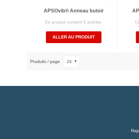
APSOvib® Anneau butoir
AP
Ce produit contient 5 articles.
Ce
ALLER AU PRODUIT
Produits / page
Rejo