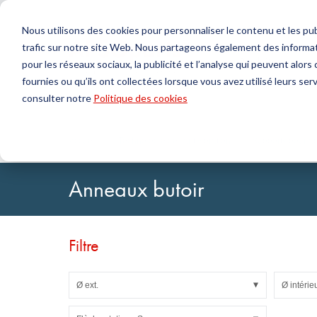
Nous utilisons des cookies pour personnaliser le contenu et les publ
trafic sur notre site Web. Nous partageons également des informat
Produits
pour les réseaux sociaux, la publicité et l’analyse qui peuvent alor
fournies ou qu’ils ont collectées lorsque vous avez utilisé leurs serv
Chercher
consulter notre
Politique des cookies
Technologie de l'étanchéité
DirectUP Téléchargement des commandes
Contactez-nous / Retours
Technologi
Configurat
À propos 
Joints toriques & X-rings
Plaques
Accueil
Technologie de l'antivibration
Supports pour ap
Joints pour mouvements rotatifs
Jets ronds
Joints pour mouvements alternatifs et Bandes de
Tubes
Anneaux butoir
guidage
Feuilles et T
Profils, cordons ronds et bandes
Paliers de g
Plaques d'étanchéité et revêtements
Bandes auto
Joints plats
Filtre
Pièces moulées
Filtres, tissus techniques, matériaux d'isolation
Ø ext.
Ø intérie