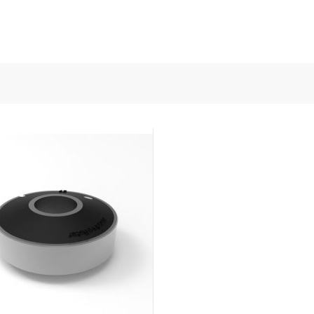
e des capteurs et de l'énergie
onductors
ies