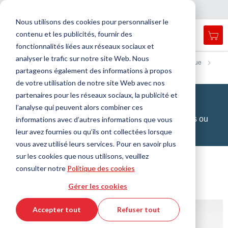
Pays
Langue
France
Français
F
e
r
m
e
r
a
a
v
i
g
a
t
i
o
Nous utilisons des cookies pour personnaliser le
n
n
contenu et les publicités, fournir des
Mon
Open
Affichage
Menu
fonctionnalités liées aux réseaux sociaux et
search
navigation
form
analyser le trafic sur notre site Web. Nous
Chercher
Accueil
Technologie des fluides
Automatisation/Pneumatique
partageons également des informations à propos
Vannes
Cherc
de votre utilisation de notre site Web avec nos
partenaires pour les réseaux sociaux, la publicité et
Vannes
l’analyse qui peuvent alors combiner ces
Dispositifs d'arrêt pour le contrôle des fluides liquides ou
informations avec d’autres informations que vous
gazeux
leur avez fournies ou qu’ils ont collectées lorsque
vous avez utilisé leurs services. Pour en savoir plus
sur les cookies que nous utilisons, veuillez
consulter notre
Politique des cookies
Gérer les cookies
4 produits / 9 articles
Accepter tout
Refuser tout