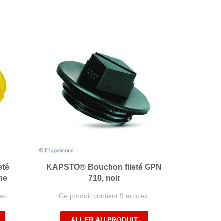
eté
KAPSTO® Bouchon fileté GPN
ne
710, noir
es.
Ce produit contient 9 articles.
ALLER AU PRODUIT