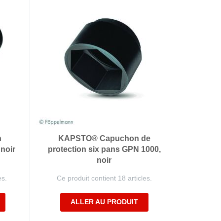
n
KAPSTO® Capuchon de
noir
protection six pans GPN 1000,
noir
es.
Ce produit contient 18 articles.
ALLER AU PRODUIT