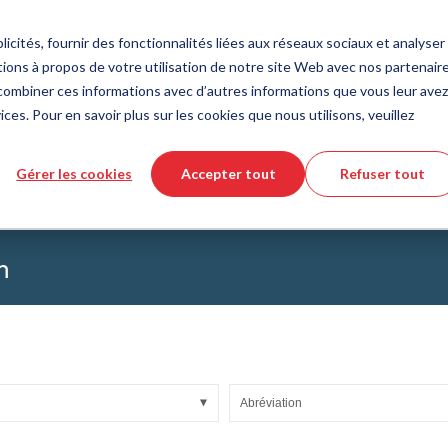
Pays
Langue
France
Français
icités, fournir des fonctionnalités liées aux réseaux sociaux et analyser 
ions à propos de votre utilisation de notre site Web avec nos partenair
Outils et services
Aide et support
Commande rapi
s combiner ces informations avec d’autres informations que vous leur avez
ices. Pour en savoir plus sur les cookies que nous utilisons, veuillez
e des matières plastiques
eur de produits DirectCUT
de nous
Technologie des fluides
Téléchargement de fichiers CAD 3
Vidéos tutorielles
Gérer les cookies
Accepter tout
Refuser tout
Tuyaux
otection
Tuyau ondulé
Raccords
n
issus de verre
Automatisation/Pneumatique
lissement
KAPSTO Pièces de protection
collantes
Compensateur
Abréviation