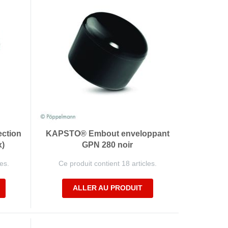
ection
KAPSTO® Embout enveloppant
x)
GPN 280 noir
es.
Ce produit contient 18 articles.
ALLER AU PRODUIT