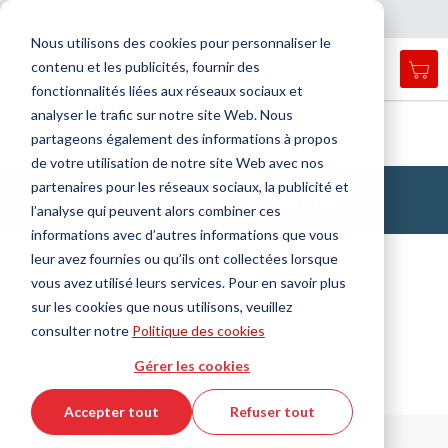
Pays
Langue
France
Français
F
e
r
m
e
r
a
a
v
i
g
a
t
i
o
Nous utilisons des cookies pour personnaliser le
n
n
contenu et les publicités, fournir des
Mon
Open
Affichage
Menu
fonctionnalités liées aux réseaux sociaux et
search
navigation
form
analyser le trafic sur notre site Web. Nous
Chercher
Accueil
Technologie de la transmission
Accouplements
partageons également des informations à propos
Paquets
accouplements flexibles
Cherc
de votre utilisation de notre site Web avec nos
partenaires pour les réseaux sociaux, la publicité et
Paquets d'accouplement flexibles
l’analyse qui peuvent alors combiner ces
informations avec d’autres informations que vous
leur avez fournies ou qu’ils ont collectées lorsque
Filtre
vous avez utilisé leurs services. Pour en savoir plus
sur les cookies que nous utilisons, veuillez
Afficher les filtres
consulter notre
Politique des cookies
Gérer les cookies
7 produits / 81 articles
Accepter tout
Refuser tout
Par
Trier par