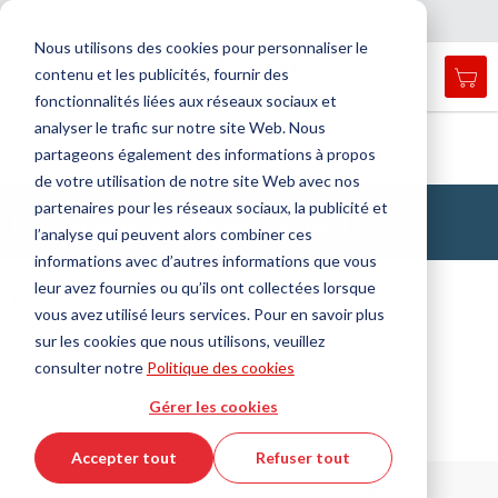
Pays
Langue
France
Français
F
e
r
m
e
r
a
a
v
i
g
a
t
i
o
Nous utilisons des cookies pour personnaliser le
n
n
contenu et les publicités, fournir des
Mon
Open
Affichage
Menu
fonctionnalités liées aux réseaux sociaux et
search
navigation
form
analyser le trafic sur notre site Web. Nous
Chercher
Accueil
Technologie des fluides
Raccords
partageons également des informations à propos
Raccord à bague coupante
Raccord orientable
Forme T
Cherc
de votre utilisation de notre site Web avec nos
partenaires pour les réseaux sociaux, la publicité et
Raccords orientables : forme T
l’analyse qui peuvent alors combiner ces
informations avec d’autres informations que vous
leur avez fournies ou qu’ils ont collectées lorsque
Filtre
vous avez utilisé leurs services. Pour en savoir plus
sur les cookies que nous utilisons, veuillez
Afficher les filtres
consulter notre
Politique des cookies
Gérer les cookies
1 produits / 4 articles
Accepter tout
Refuser tout
Par
Trier par