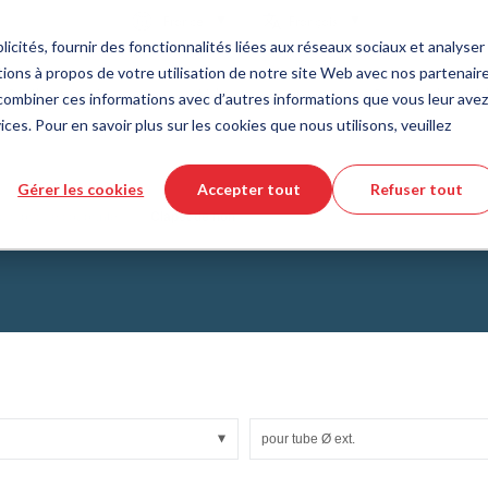
Pays
Langue
France
Français
icités, fournir des fonctionnalités liées aux réseaux sociaux et analyser 
ions à propos de votre utilisation de notre site Web avec nos partenair
Outils et services
Aide et support
Commande rapi
s combiner ces informations avec d’autres informations que vous leur avez
ices. Pour en savoir plus sur les cookies que nous utilisons, veuillez
e des matières plastiques
eur de produits DirectCUT
de nous
Technologie des fluides
Téléchargement de fichiers CAD 3
Vidéos tutorielles
Gérer les cookies
Accepter tout
Refuser tout
Tuyaux
d à bague coupante
Clapet de non
Tuyau ondulé
Raccords
issus de verre
Automatisation/Pneumatique
lissement
KAPSTO Pièces de protection
collantes
Compensateur
pour tube Ø ext.