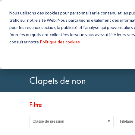
Nous utilisons des cookies pour personnaliser le contenu et les publ
trafic sur notre site Web. Nous partageons également des informat
Produits
pour les réseaux sociaux, la publicité et l’analyse qui peuvent alor
fournies ou qu’ils ont collectées lorsque vous avez utilisé leurs serv
Chercher
consulter notre
Politique des cookies
Technologie de l'étanchéité
DirectUP Téléchargement des commandes
Contactez-nous / Retours
Technologi
Configurat
À propos 
Joints toriques & X-rings
Plaques
Accueil
Technologie des fluides
Raccords
Raccor
Joints pour mouvements rotatifs
Jets ronds
Joints pour mouvements alternatifs et Bandes de
Tubes
Clapets de non
guidage
Feuilles et T
Profils, cordons ronds et bandes
Paliers de g
Plaques d'étanchéité et revêtements
Bandes auto
Joints plats
Filtre
Pièces moulées
Filtres, tissus techniques, matériaux d'isolation
Classe de pression
Filetage