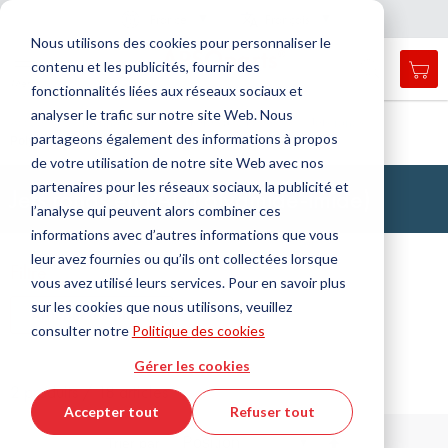
Pays
Langue
France
Français
F
e
r
m
e
r
a
a
v
i
g
a
t
i
o
Nous utilisons des cookies pour personnaliser le
n
n
contenu et les publicités, fournir des
Mon
Open
Affichage
Menu
fonctionnalités liées aux réseaux sociaux et
search
navigation
form
analyser le trafic sur notre site Web. Nous
Chercher
Accueil
Technologie des matières plastiques
Jets ronds
partageons également des informations à propos
Polyamide-imide (PAI)
Cherc
de votre utilisation de notre site Web avec nos
partenaires pour les réseaux sociaux, la publicité et
Jets ronds en PAI (Polyamide-imide)
l’analyse qui peuvent alors combiner ces
informations avec d’autres informations que vous
leur avez fournies ou qu’ils ont collectées lorsque
Filtre
vous avez utilisé leurs services. Pour en savoir plus
sur les cookies que nous utilisons, veuillez
Afficher les filtres
consulter notre
Politique des cookies
Gérer les cookies
2 produits / 18 articles
Accepter tout
Refuser tout
Par
Trier par