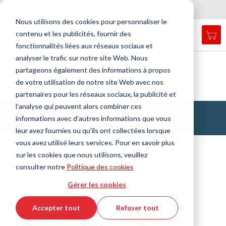
Pays
Langue
France
Français
F
e
r
m
e
r
a
a
v
i
g
a
t
i
o
Nous utilisons des cookies pour personnaliser le
n
n
contenu et les publicités, fournir des
Mon
Open
Affichage
Menu
fonctionnalités liées aux réseaux sociaux et
search
navigation
form
analyser le trafic sur notre site Web. Nous
Chercher
Accueil
Technologie de l'antivibration
partageons également des informations à propos
Supports pour applications statiques, avec dispositif de sécurité anti-
Cherc
arrachement
de votre utilisation de notre site Web avec nos
Rail caoutchouc-métal
partenaires pour les réseaux sociaux, la publicité et
l’analyse qui peuvent alors combiner ces
Rails en caoutchouc-métal
informations avec d’autres informations que vous
leur avez fournies ou qu’ils ont collectées lorsque
vous avez utilisé leurs services. Pour en savoir plus
Filtre
sur les cookies que nous utilisons, veuillez
consulter notre
Politique des cookies
Afficher les filtres
Gérer les cookies
Accepter tout
Refuser tout
3 produits / 18 articles