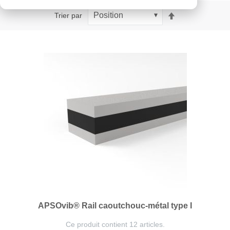
Par
Trier par
ordre
décroissant
APSOvib® Rail caoutchouc-métal type I
Ce produit contient 12 articles.