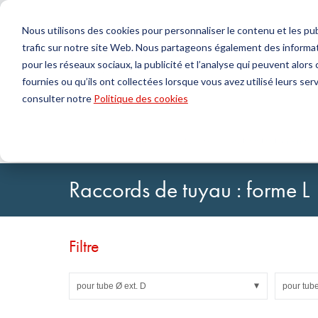
Nous utilisons des cookies pour personnaliser le contenu et les publ
trafic sur notre site Web. Nous partageons également des informat
Produits
pour les réseaux sociaux, la publicité et l’analyse qui peuvent alor
fournies ou qu’ils ont collectées lorsque vous avez utilisé leurs serv
Chercher
consulter notre
Politique des cookies
Technologie de l'étanchéité
DirectUP Téléchargement des commandes
Contactez-nous / Retours
Technologi
Configurat
À propos 
Joints toriques & X-rings
Plaques
Accueil
Technologie des fluides
Automatisation/Pneum
Joints pour mouvements rotatifs
Jets ronds
Joints pour mouvements alternatifs et Bandes de
Tubes
Raccords de tuyau : forme L
guidage
Feuilles et T
Profils, cordons ronds et bandes
Paliers de g
Plaques d'étanchéité et revêtements
Bandes auto
Joints plats
Filtre
Pièces moulées
Filtres, tissus techniques, matériaux d'isolation
pour tube Ø ext. D
pour tube