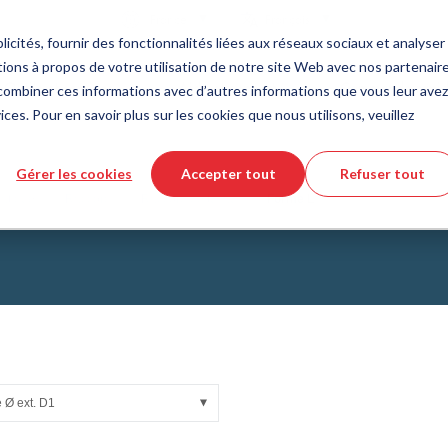
Pays
Langue
France
Français
icités, fournir des fonctionnalités liées aux réseaux sociaux et analyser 
ions à propos de votre utilisation de notre site Web avec nos partenair
Outils et services
Aide et support
Commande rapi
s combiner ces informations avec d’autres informations que vous leur avez
ices. Pour en savoir plus sur les cookies que nous utilisons, veuillez
e des matières plastiques
eur de produits DirectCUT
de nous
Technologie des fluides
Téléchargement de fichiers CAD 3
Vidéos tutorielles
Gérer les cookies
Accepter tout
Refuser tout
Tuyaux
atique
Raccord
Raccord de tuyau
Forme L
Tuyau ondulé
Raccords
issus de verre
Automatisation/Pneumatique
lissement
KAPSTO Pièces de protection
collantes
Compensateur
 Ø ext. D1