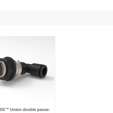
e des capteurs et de l'énergie
onductors
ies
IS™ Union double passe-