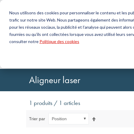
Nous utilisons des cookies pour personnaliser le contenu et les publ
trafic sur notre site Web. Nous partageons également des informat
Produits
pour les réseaux sociaux, la publicité et l’analyse qui peuvent alor
fournies ou qu’ils ont collectées lorsque vous avez utilisé leurs serv
Chercher
consulter notre
Politique des cookies
Technologie de l'étanchéité
DirectUP Téléchargement des commandes
Contactez-nous / Retours
Technologi
Configurat
À propos 
Joints toriques & X-rings
Plaques
Accueil
Technologie de la transmission
Accessoires
Joints pour mouvements rotatifs
Jets ronds
Joints pour mouvements alternatifs et Bandes de
Tubes
Aligneur laser
guidage
Feuilles et T
Profils, cordons ronds et bandes
Paliers de g
Plaques d'étanchéité et revêtements
Bandes auto
Joints plats
1 produits / 1 articles
Pièces moulées
Filtres, tissus techniques, matériaux d'isolation
Par
Trier par
ordre
décroissant