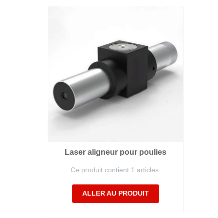
Technologie de l'antivibration
Technologi
Supports pour applications mobiles, avec dispositif
Power Semic
de sécurité anti-arrachement
Gas sensors
Supports pour applications statiques, avec dispositif
Power suppl
de sécurité anti-arrachement
Butées, Ressort en caoutchouc, Ressorts évidés en
caoutchouc, Douilles
Tapis isolants
Supports de machines de nivelage
Eléments ressort et Soufflets pneumatiques
Laser aligneur pour poulies
Ce produit contient 1 articles.
ALLER AU PRODUIT