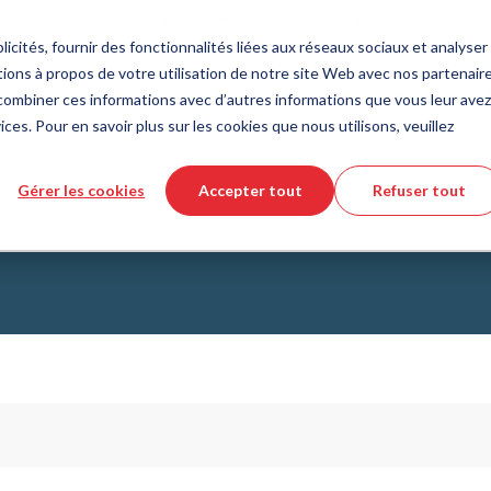
Pays
Langue
France
Français
icités, fournir des fonctionnalités liées aux réseaux sociaux et analyser 
ions à propos de votre utilisation de notre site Web avec nos partenair
Outils et services
Aide et support
Commande rapi
s combiner ces informations avec d’autres informations que vous leur avez
ices. Pour en savoir plus sur les cookies que nous utilisons, veuillez
e des matières plastiques
eur de produits DirectCUT
de nous
Technologie des fluides
Téléchargement de fichiers CAD 3
Vidéos tutorielles
Gérer les cookies
Accepter tout
Refuser tout
Tuyaux
Appareils de mesure
Aligneur laser
Tuyau ondulé
Raccords
issus de verre
Automatisation/Pneumatique
lissement
KAPSTO Pièces de protection
collantes
Compensateur