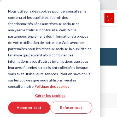
Pays
Langue
France
Français
F
e
r
m
e
r
a
a
v
i
g
a
t
i
o
Nous utilisons des cookies pour personnaliser le
n
n
contenu et les publicités, fournir des
Mon
Open
Affichage
Menu
fonctionnalités liées aux réseaux sociaux et
search
navigation
form
analyser le trafic sur notre site Web. Nous
Chercher
Accueil
Technologie de l'étanchéité
partageons également des informations à propos
Filtres, tissus techniques, matériaux d'isolation
Cherc
Filtre pour brouillard de peinture
de votre utilisation de notre site Web avec nos
partenaires pour les réseaux sociaux, la publicité et
Filtres pour brouillard de peinture
l’analyse qui peuvent alors combiner ces
informations avec d’autres informations que vous
leur avez fournies ou qu’ils ont collectées lorsque
vous avez utilisé leurs services. Pour en savoir plus
sur les cookies que nous utilisons, veuillez
consulter notre
Politique des cookies
1 produits / 2 articles
Gérer les cookies
Par
Trier par
ordre
Accepter tout
Refuser tout
décroissant