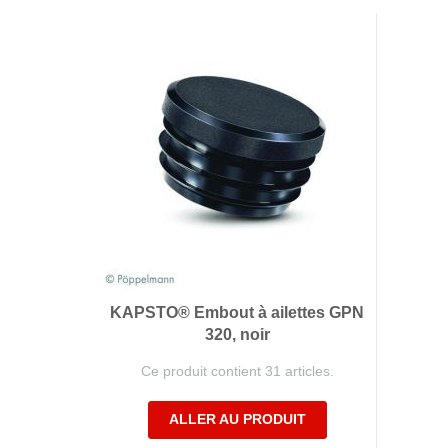
Technologie de l'antivibration
Technologi
Supports pour applications mobiles, avec dispositif
Power Semic
de sécurité anti-arrachement
Gas sensors
Supports pour applications statiques, avec dispositif
Power suppl
de sécurité anti-arrachement
Butées, Ressort en caoutchouc, Ressorts évidés en
caoutchouc, Douilles
Tapis isolants
Supports de machines de nivelage
Eléments ressort et Soufflets pneumatiques
KAPSTO® Embout à ailettes GPN
320, noir
Ce produit contient 31 articles.
ALLER AU PRODUIT