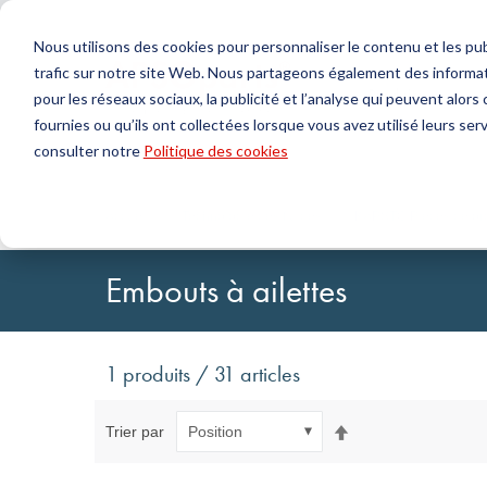
Nous utilisons des cookies pour personnaliser le contenu et les publ
trafic sur notre site Web. Nous partageons également des informat
Produits
pour les réseaux sociaux, la publicité et l’analyse qui peuvent alor
fournies ou qu’ils ont collectées lorsque vous avez utilisé leurs serv
Chercher
consulter notre
Politique des cookies
Technologie de l'étanchéité
DirectUP Téléchargement des commandes
Contactez-nous / Retours
Technologi
Configurat
À propos 
Joints toriques & X-rings
Plaques
Accueil
Technologie des fluides
KAPSTO Pièces de pro
Joints pour mouvements rotatifs
Jets ronds
Joints pour mouvements alternatifs et Bandes de
Tubes
Embouts à ailettes
guidage
Feuilles et T
Profils, cordons ronds et bandes
Paliers de g
Plaques d'étanchéité et revêtements
Bandes auto
Joints plats
1 produits / 31 articles
Pièces moulées
Filtres, tissus techniques, matériaux d'isolation
Par
Trier par
ordre
décroissant