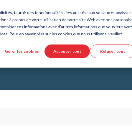
Pays
Langue
France
Français
icités, fournir des fonctionnalités liées aux réseaux sociaux et analyser 
ions à propos de votre utilisation de notre site Web avec nos partenair
Outils et services
Aide et support
Commande rapi
s combiner ces informations avec d’autres informations que vous leur avez
ices. Pour en savoir plus sur les cookies que nous utilisons, veuillez
e des matières plastiques
eur de produits DirectCUT
de nous
Technologie des fluides
Téléchargement de fichiers CAD 3
Vidéos tutorielles
Gérer les cookies
Accepter tout
Refuser tout
Tuyaux
tection
Bouchons de protection
Embout à ailettes
Tuyau ondulé
Raccords
issus de verre
Automatisation/Pneumatique
lissement
KAPSTO Pièces de protection
collantes
Compensateur