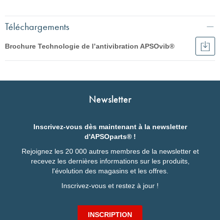
Téléchargements
Brochure Technologie de l’antivibration APSOvib®
Télé
Broc
Français
Tech
de
English
l’an
APS
Italiano
Newsletter
Deutsch
Inscrivez-vous dès maintenant à la newsletter
d'APSOparts® !
Rejoignez les 20 000 autres membres de la newsletter et
recevez les dernières informations sur les produits,
l'évolution des magasins et les offres.
Inscrivez-vous et restez à jour !
INSCRIPTION