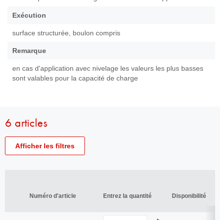
Exécution
surface structurée, boulon compris
Remarque
en cas d'application avec nivelage les valeurs les plus basses
sont valables pour la capacité de charge
6 articles
Afficher les filtres
Numéro
Numéro d'article
d'article
Type
Numéro d'article
Entrez la quantité
Disponibilité
D
Type
Numéro d'article
Entrez la quantité
Disponibilité
D
Filetage
Quantité