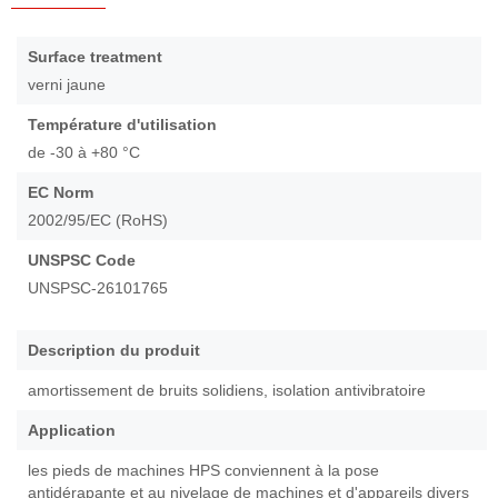
Passer
au
Caractéristiques
Surface treatment
début
verni jaune
de
la
Température d'utilisation
Galerie
de -30 à +80 °C
d’images
EC Norm
2002/95/EC (RoHS)
UNSPSC Code
UNSPSC-26101765
Description du produit
amortissement de bruits solidiens, isolation antivibratoire
Application
les pieds de machines HPS conviennent à la pose
antidérapante et au nivelage de machines et d'appareils divers