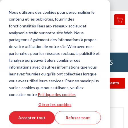
Pays
Langue
France
Français
F
e
r
m
e
r
a
a
v
i
g
a
t
i
o
Nous utilisons des cookies pour personnaliser le
n
n
contenu et les publicités, fournir des
Mon
Open
Affichage
Menu
fonctionnalités liées aux réseaux sociaux et
search
navigation
form
analyser le trafic sur notre site Web. Nous
Chercher
Accueil
Technologie de l'antivibration
partageons également des informations à propos
Supports de machines de nivelage
Pied de machine, standard
Cherc
Pied de machine
APSOvib® Pied de machine type HPS
de votre utilisation de notre site Web avec nos
partenaires pour les réseaux sociaux, la publicité et
APSOvib® Pied de machine type HPS
l’analyse qui peuvent alors combiner ces
informations avec d’autres informations que vous
leur avez fournies ou qu’ils ont collectées lorsque
vous avez utilisé leurs services. Pour en savoir plus
ques
Filtre d'article
Infos et téléchargements
sur les cookies que nous utilisons, veuillez
consulter notre
Politique des cookies
Données techniques
Gérer les cookies
Passer
à
Accepter tout
Refuser tout
la
fin