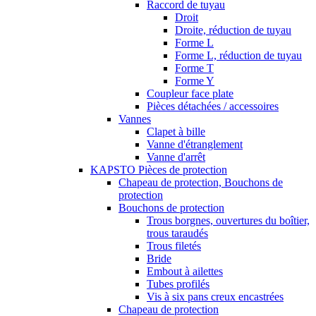
Raccord de tuyau
Droit
Droite, réduction de tuyau
Forme L
Forme L, réduction de tuyau
Forme T
Forme Y
Coupleur face plate
Pièces détachées / accessoires
Vannes
Clapet à bille
Vanne d'étranglement
Vanne d'arrêt
KAPSTO Pièces de protection
Chapeau de protection, Bouchons de
protection
Bouchons de protection
Trous borgnes, ouvertures du boîtier,
trous taraudés
Trous filetés
Bride
Embout à ailettes
Tubes profilés
Vis à six pans creux encastrées
Chapeau de protection