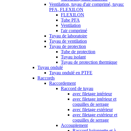
Ventilation, tuyau d'air comprimé, tuyau:
PFA, FLEXILON
FLEXILON
Tube PFA
Ventilation
l'air comprimé
Tuyau de laboratoire
Tuyau de ventilation
Tuyau de protection
Tube de protection
Tuyau isolant
Tuyau de protection thermique
Tuyau ondulé
Tuyau ondulé en PTFE
Raccords
Raccordement
Raccord de tuyau
avec filetage intérieur
avec filetage intérieur et
coquilles de serrage
avec filetage extérieur
avec filetage extérieur et
coquilles de serrage
Accouplement
Raccord baïonnette et à