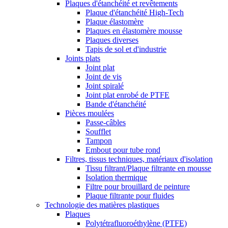
Plaques d'étanchéité et revêtements
Plaque d'étanchéité High-Tech
Plaque élastomère
Plaques en élastomère mousse
Plaques diverses
Tapis de sol et d'industrie
Joints plats
Joint plat
Joint de vis
Joint spiralé
Joint plat enrobé de PTFE
Bande d'étanchéité
Pièces moulées
Passe-câbles
Soufflet
Tampon
Embout pour tube rond
Filtres, tissus techniques, matériaux d'isolation
Tissu filtrant/Plaque filtrante en mousse
Isolation thermique
Filtre pour brouillard de peinture
Plaque filtrante pour fluides
Technologie des matières plastiques
Plaques
Polytétrafluoroéthylène (PTFE)