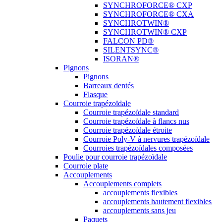
SYNCHROFORCE® CXP
SYNCHROFORCE® CXA
SYNCHROTWIN®
SYNCHROTWIN® CXP
FALCON PD®
SILENTSYNC®
ISORAN®
Pignons
Pignons
Barreaux dentés
Flasque
Courroie trapézoïdale
Courroie trapézoïdale standard
Courroie trapézoïdale à flancs nus
Courroie trapézoïdale étroite
Courroie Poly-V à nervures trapézoïdale
Courroies trapézoïdales composées
Poulie pour courroie trapézoïdale
Courroie plate
Accouplements
Accouplements complets
accouplements flexibles
accouplements hautement flexibles
accouplements sans jeu
Paquets