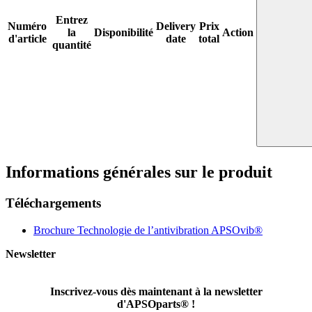
Réinitialiser le filtre
Afficher les filtres
Numéro d'article
Longueur
Largeur
Epaisseur
Tolérances
d'épaisseur
Capacité de charge statique Fz
Flèche statique Sz
Entrez
Numéro
Delivery
Prix
la
Disponibilité
Action
d'article
date
total
quantité