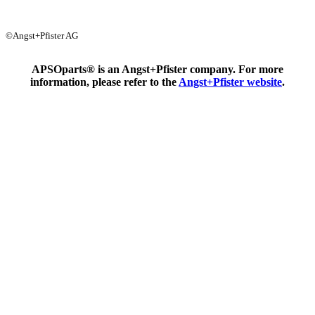
Assistance
À propos de
Suivez-nous sur
nous
les réseaux
Contact
sociau
FAQ
Newsletter
Guides pratiques
Infos légales
|
Protection des données
|
Règlement
d'utilisation
|
Conditions générales
|
Cookie Policy
©Angst+Pfister AG
APSOparts® is an Angst+Pfister company. For more
information, please refer to the
Angst+Pfister website
.