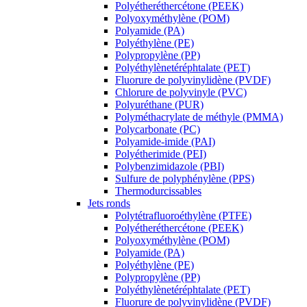
Polyétheréthercétone (PEEK)
Polyoxyméthylène (POM)
Polyamide (PA)
Polyéthylène (PE)
Polypropylène (PP)
Polyéthylènetéréphtalate (PET)
Fluorure de polyvinylidène (PVDF)
Chlorure de polyvinyle (PVC)
Polyuréthane (PUR)
Polyméthacrylate de méthyle (PMMA)
Polycarbonate (PC)
Polyamide-imide (PAI)
Polyétherimide (PEI)
Polybenzimidazole (PBI)
Sulfure de polyphénylène (PPS)
Thermodurcissables
Jets ronds
Polytétrafluoroéthylène (PTFE)
Polyétheréthercétone (PEEK)
Polyoxyméthylène (POM)
Polyamide (PA)
Polyéthylène (PE)
Polypropylène (PP)
Polyéthylènetéréphtalate (PET)
Fluorure de polyvinylidène (PVDF)