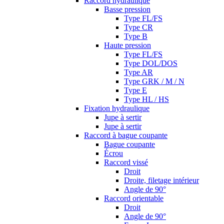
Raccord hydraulique
Basse pression
Type FL/FS
Type CR
Type B
Haute pression
Type FL/FS
Type DOL/DOS
Type AR
Type GRK / M / N
Type E
Type HL / HS
Fixation hydraulique
Jupe à sertir
Jupe à sertir
Raccord à bague coupante
Bague coupante
Écrou
Raccord vissé
Droit
Droite, filetage intérieur
Angle de 90°
Raccord orientable
Droit
Angle de 90°