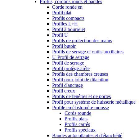
Profils, cordons ronds et bandes
Corde ronde en
Profil plat
Profils compacts
Profiles L+H
Profil à bourrelet
Profil U
Profils de protection des mains
Profil butoir
Profils de serrage et outils auxiliaires
U-Profil de serrage
Profil de serrage
Profil protège-arête
Profils des chambres creuses
Profil pour joint de dilatation
Profil d'ancrage
Profil creux
Profils de fenêtres et de portes
Profil pour système de huisserie métallique
Profile en élastomère mousse
Cords rounde
Profils plats
Profils carrés
Profils spéciaux
Bandes autocollantes et d'étanchéité