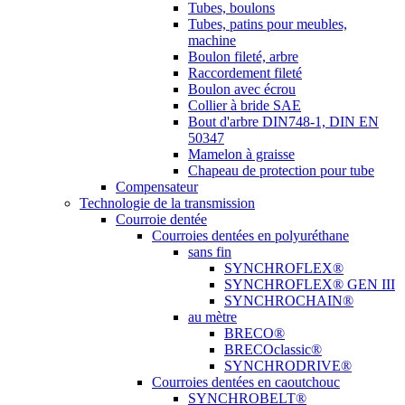
Tubes, boulons
Tubes, patins pour meubles,
machine
Boulon fileté, arbre
Raccordement fileté
Boulon avec écrou
Collier à bride SAE
Bout d'arbre DIN748-1, DIN EN
50347
Mamelon à graisse
Chapeau de protection pour tube
Compensateur
Technologie de la transmission
Courroie dentée
Courroies dentées en polyuréthane
sans fin
SYNCHROFLEX®
SYNCHROFLEX® GEN III
SYNCHROCHAIN®
au mètre
BRECO®
BRECOclassic®
SYNCHRODRIVE®
Courroies dentées en caoutchouc
SYNCHROBELT®