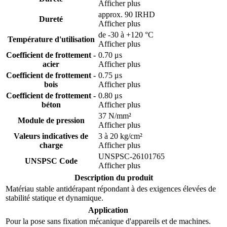
Passer au début de la Galerie d’images
Caractéristiques
NBR chargé de fibres textiles, noir
Matériau
Afficher plus
faces dessus et dessous avec profil
Revêtement
antidérapant
Afficher plus
approx. 86 Shore A
Dureté
Afficher plus
approx. 90 IRHD
Dureté
Afficher plus
de -30 à +120 °C
Température d'utilisation
Afficher plus
Coefficient de frottement -
0.70 μs
acier
Afficher plus
Coefficient de frottement -
0.75 μs
bois
Afficher plus