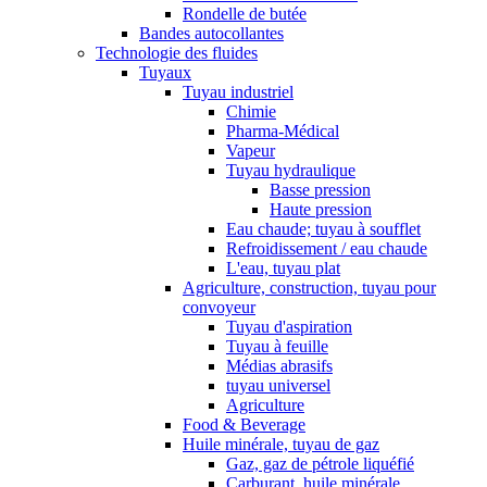
Rondelle de butée
Bandes autocollantes
Technologie des fluides
Tuyaux
Tuyau industriel
Chimie
Pharma-Médical
Vapeur
Tuyau hydraulique
Basse pression
Haute pression
Eau chaude; tuyau à soufflet
Refroidissement / eau chaude
L'eau, tuyau plat
Agriculture, construction, tuyau pour
convoyeur
Tuyau d'aspiration
Tuyau à feuille
Médias abrasifs
tuyau universel
Agriculture
Food & Beverage
Huile minérale, tuyau de gaz
Gaz, gaz de pétrole liquéfié
Carburant, huile minérale