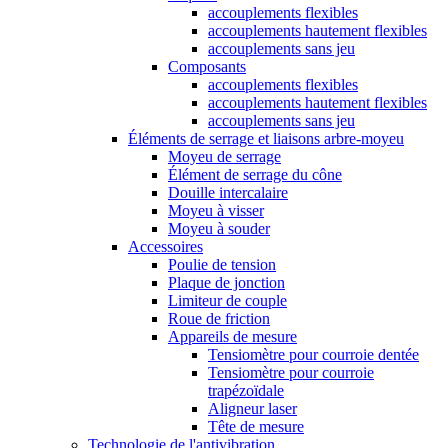
accouplements flexibles
accouplements hautement flexibles
accouplements sans jeu
Composants
accouplements flexibles
accouplements hautement flexibles
accouplements sans jeu
Éléments de serrage et liaisons arbre-moyeu
Moyeu de serrage
Élément de serrage du cône
Douille intercalaire
Moyeu à visser
Moyeu à souder
Accessoires
Poulie de tension
Plaque de jonction
Limiteur de couple
Roue de friction
Appareils de mesure
Tensiomètre pour courroie dentée
Tensiomètre pour courroie
trapézoïdale
Aligneur laser
Tête de mesure
Technologie de l'antivibration