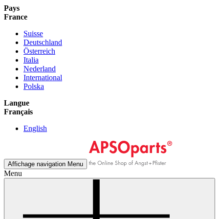
Pays
France
Suisse
Deutschland
Österreich
Italia
Nederland
International
Polska
Langue
Français
English
Affichage navigation
Menu
Menu