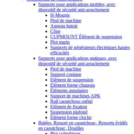
Supports pour applications mobiles, avec
dispositif de sécurité anti-arrachement
H-Mounts
Pied de machine
Anneau butoir
Cône
CUPMOUNT Élément de suspension
Plot marin
Supports de générateurs électriques hautes
efficacités
Supports pour applications statiques, avec
dispositif de sécurité anti-arrachement
Pied de machine
Support conique
Elément de suspension
Elément forme chapeau
Éléments annulaires
Support de machines APK
Rail caoutchouc-métal
Elément de fixation
Suspension plafond
Élément forme cloche
Butées, Ressort en caoutchouc, Ressorts évidés
en caoutchouc, Douilles
Plot cylindrique