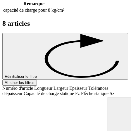
Coefficient de frottement -
0.80 μs
béton
Afficher plus
37 N/mm²
Module de pression
Afficher plus
Valeurs indicatives de
3 à 20 kg/cm²
charge
Afficher plus
UNSPSC-26101765
UNSPSC Code
Afficher plus
Description du produit
Matériau stable antidérapant répondant à des exigences élevées de
stabilité statique et dynamique.
Application
Pour la pose sans fixation mécanique d'appareils et de machines.
Remarque
capacité de charge pour 8 kg/cm²
8 articles