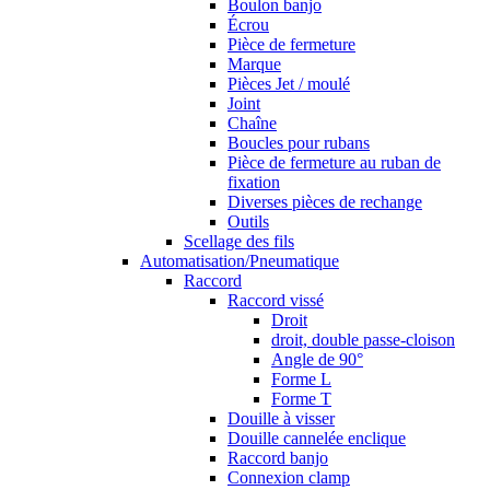
Boulon banjo
Écrou
Pièce de fermeture
Marque
Pièces Jet / moulé
Joint
Chaîne
Boucles pour rubans
Pièce de fermeture au ruban de
fixation
Diverses pièces de rechange
Outils
Scellage des fils
Automatisation/Pneumatique
Raccord
Raccord vissé
Droit
droit, double passe-cloison
Angle de 90°
Forme L
Forme T
Douille à visser
Douille cannelée enclique
Raccord banjo
Connexion clamp