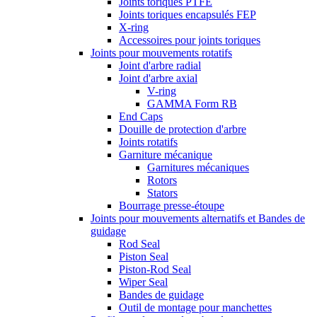
Joints toriques PTFE
Joints toriques encapsulés FEP
X-ring
Accessoires pour joints toriques
Joints pour mouvements rotatifs
Joint d'arbre radial
Joint d'arbre axial
V-ring
GAMMA Form RB
End Caps
Douille de protection d'arbre
Joints rotatifs
Garniture mécanique
Garnitures mécaniques
Rotors
Stators
Bourrage presse-étoupe
Joints pour mouvements alternatifs et Bandes de
guidage
Rod Seal
Piston Seal
Piston-Rod Seal
Wiper Seal
Bandes de guidage
Outil de montage pour manchettes