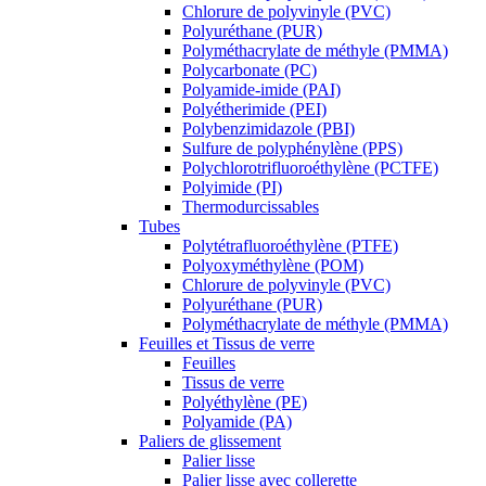
Chlorure de polyvinyle (PVC)
Polyuréthane (PUR)
Polyméthacrylate de méthyle (PMMA)
Polycarbonate (PC)
Polyamide-imide (PAI)
Polyétherimide (PEI)
Polybenzimidazole (PBI)
Sulfure de polyphénylène (PPS)
Polychlorotrifluoroéthylène (PCTFE)
Polyimide (PI)
Thermodurcissables
Tubes
Polytétrafluoroéthylène (PTFE)
Polyoxyméthylène (POM)
Chlorure de polyvinyle (PVC)
Polyuréthane (PUR)
Polyméthacrylate de méthyle (PMMA)
Feuilles et Tissus de verre
Feuilles
Tissus de verre
Polyéthylène (PE)
Polyamide (PA)
Paliers de glissement
Palier lisse
Palier lisse avec collerette