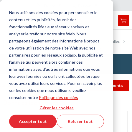
Pays
Langue
France
Français
F
e
r
m
e
r
a
a
v
i
g
a
t
i
o
Nous utilisons des cookies pour personnaliser le
n
n
contenu et les publicités, fournir des
Mon
Open
Affichage
Menu
fonctionnalités liées aux réseaux sociaux et
search
navigation
form
analyser le trafic sur notre site Web. Nous
Chercher
Accueil
Technologie de l'antivibration
partageons également des informations à propos
Butées, Ressort en caoutchouc, Ressorts évidés en caoutchouc, Douilles
Cherc
Butée
Butée en élastomère
Butée APSOvib® D, rigide
de votre utilisation de notre site Web avec nos
partenaires pour les réseaux sociaux, la publicité et
Butée APSOvib® D, rigide
l’analyse qui peuvent alors combiner ces
informations avec d’autres informations que vous
leur avez fournies ou qu’ils ont collectées lorsque
vous avez utilisé leurs services. Pour en savoir plus
ques
Filtre d'article
Infos et téléchargements
sur les cookies que nous utilisons, veuillez
consulter notre
Politique des cookies
Données techniques
Gérer les cookies
Passer
à
Accepter tout
Refuser tout
la
fin