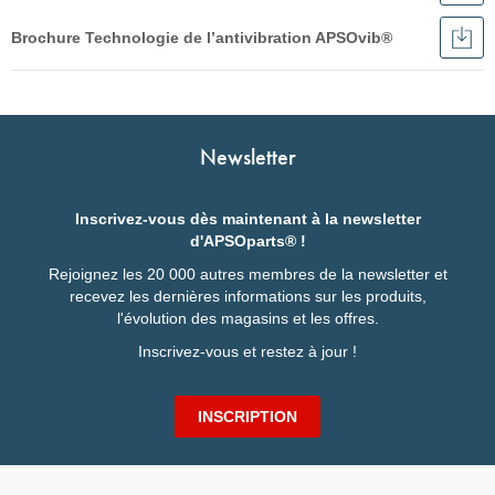
Broc
Français
APS
Brochure Technologie de l’antivibration APSOvib®
Plot
Télé
Deutsch
cyli
Broc
Français
et
Tech
English
buté
de
English
l’an
Italiano
APS
Italiano
Nederlands
Newsletter
Deutsch
Inscrivez-vous dès maintenant à la newsletter
d'APSOparts® !
Rejoignez les 20 000 autres membres de la newsletter et
recevez les dernières informations sur les produits,
l'évolution des magasins et les offres.
Inscrivez-vous et restez à jour !
INSCRIPTION