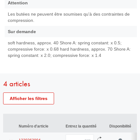
Attention
Les butées ne peuvent être soumises qu'à des contraintes de
compression.
Sur demande
soft hardness, approx. 40 Shore A: spring constant: x 0.5;
compressive force: x 0.68 hard hardness, approx. 70 Shore A:
spring constant: x 2.0; compressive force: x 1.4
4 articles
Afficher les filtres
Numéro
Numéro d'article
d'article
Numéro d'article
Numéro d'article
Entrez la quantité
Entrez la quantité
Disponibilité
Disponibilité
D
D
Diamètre
Diamètre
Quantité
Afficher