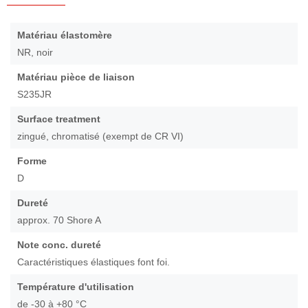
Passer
au
Caractéristiques
Matériau élastomère
début
NR, noir
de
la
Matériau pièce de liaison
Galerie
S235JR
d’images
Surface treatment
zingué, chromatisé (exempt de CR VI)
Forme
D
Dureté
approx. 70 Shore A
Note conc. dureté
Caractéristiques élastiques font foi.
Température d'utilisation
de -30 à +80 °C