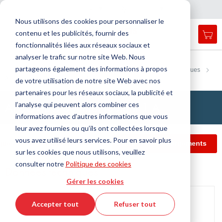
Pays
Langue
France
Français
F
e
r
m
e
r
a
a
v
i
g
a
t
i
o
Nous utilisons des cookies pour personnaliser le
n
n
contenu et les publicités, fournir des
Mon
Open
Affichage
Menu
fonctionnalités liées aux réseaux sociaux et
search
navigation
form
analyser le trafic sur notre site Web. Nous
Chercher
Accueil
Technologie de l'antivibration
partageons également des informations à propos
Eléments ressort et Soufflets pneumatiques
Ressorts pneumatiques
Cherc
APSOvib® Soufflet roulant 1 A
de votre utilisation de notre site Web avec nos
partenaires pour les réseaux sociaux, la publicité et
APSOvib® Soufflet roulant 1 A
l’analyse qui peuvent alors combiner ces
informations avec d’autres informations que vous
leur avez fournies ou qu’ils ont collectées lorsque
vous avez utilisé leurs services. Pour en savoir plus
ques
Filtre d'article
Infos et téléchargements
sur les cookies que nous utilisons, veuillez
consulter notre
Politique des cookies
Données techniques
Gérer les cookies
Passer
à
Accepter tout
Refuser tout
la
fin