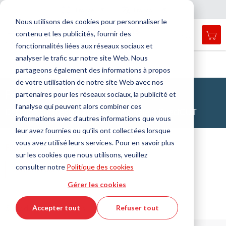
Pays
Langue
France
Français
F
e
r
m
e
r
a
a
v
i
g
a
t
i
o
Nous utilisons des cookies pour personnaliser le
n
n
contenu et les publicités, fournir des
Mon
Open
Affichage
Menu
fonctionnalités liées aux réseaux sociaux et
search
navigation
form
analyser le trafic sur notre site Web. Nous
Chercher
Accueil
DirectCUT - Configurator
Feuilles
partageons également des informations à propos
Cherc
de votre utilisation de notre site Web avec nos
Feuilles
partenaires pour les réseaux sociaux, la publicité et
l’analyse qui peuvent alors combiner ces
Découpe sur mesure avec le configurateur DirectCUT
informations avec d’autres informations que vous
leur avez fournies ou qu’ils ont collectées lorsque
vous avez utilisé leurs services. Pour en savoir plus
Filtre
sur les cookies que nous utilisons, veuillez
consulter notre
Politique des cookies
Afficher les filtres
Gérer les cookies
5 produits / 35 articles
Accepter tout
Refuser tout