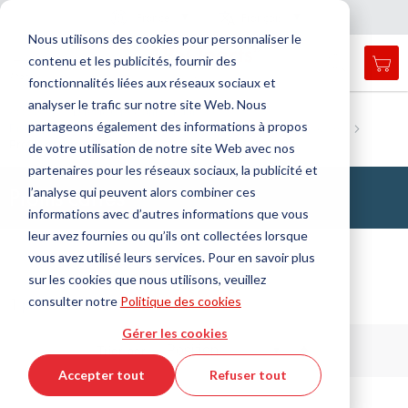
Pays
Langue
France
Français
F
e
r
m
e
r
a
a
v
i
g
a
t
i
o
Nous utilisons des cookies pour personnaliser le
n
n
contenu et les publicités, fournir des
Mon
Open
Affichage
Menu
fonctionnalités liées aux réseaux sociaux et
search
navigation
form
analyser le trafic sur notre site Web. Nous
Chercher
Accueil
DirectCUT - Configurator
partageons également des informations à propos
Profils, cordons ronds et bandes
Profile en élastomère mousse
Cherc
Profils carrés
de votre utilisation de notre site Web avec nos
partenaires pour les réseaux sociaux, la publicité et
Profils carrés
l’analyse qui peuvent alors combiner ces
informations avec d’autres informations que vous
leur avez fournies ou qu’ils ont collectées lorsque
vous avez utilisé leurs services. Pour en savoir plus
sur les cookies que nous utilisons, veuillez
consulter notre
Politique des cookies
1 produits / 9 articles
Gérer les cookies
Par
Trier par
ordre
Accepter tout
Refuser tout
décroissant