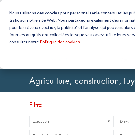
Nous utilisons des cookies pour personnaliser le contenu et les publ
trafic sur notre site Web. Nous partageons également des informat
Produits
pour les réseaux sociaux, la publicité et l’analyse qui peuvent alor
fournies ou qu’ils ont collectées lorsque vous avez utilisé leurs serv
Chercher
consulter notre
Politique des cookies
Technologie de l'étanchéité
DirectUP Téléchargement des commandes
Contactez-nous / Retours
Technologi
Configurat
À propos 
Joints toriques & X-rings
Plaques
Accueil
DirectCUT - Configurator
Tuyaux
Agricul
Joints pour mouvements rotatifs
Jets ronds
Joints pour mouvements alternatifs et Bandes de
Tubes
Agriculture, construction, t
guidage
Feuilles et T
Profils, cordons ronds et bandes
Paliers de g
Plaques d'étanchéité et revêtements
Bandes auto
Joints plats
Filtre
Pièces moulées
Filtres, tissus techniques, matériaux d'isolation
Exécution
Ø ext.