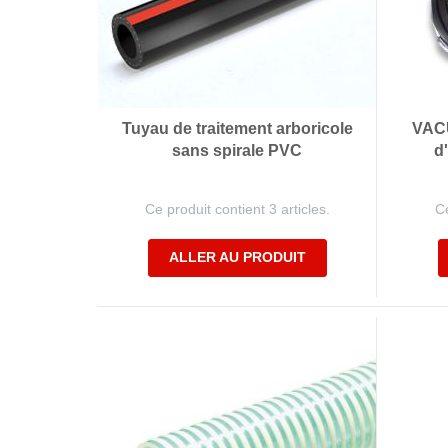
Tuyau de traitement arboricole
VAC
sans spirale PVC
d
Ce produit contient 3 articles.
Ce
ALLER AU PRODUIT