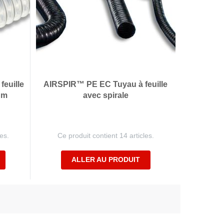
euille
AIRSPIR™ PE EC Tuyau à feuille
 m
avec spirale
es.
Ce produit contient 14 articles.
ALLER AU PRODUIT