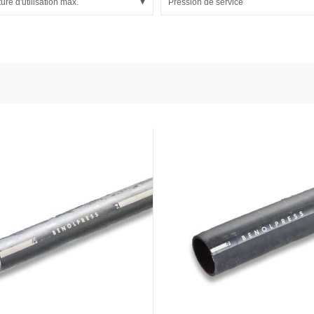
re d'utilisation max.
Pression de service
e des capteurs et de l'énergie
onductors
ies