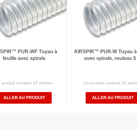
SPIR™ PUR-WF Tuyau à
AIRSPIR™ PUR-W Tuyau à f
feuille avec spirale
avec spirale, rouleau 5
 produit contient 18 articles.
Ce produit contient 16 articl
ALLER AU PRODUIT
ALLER AU PRODUIT