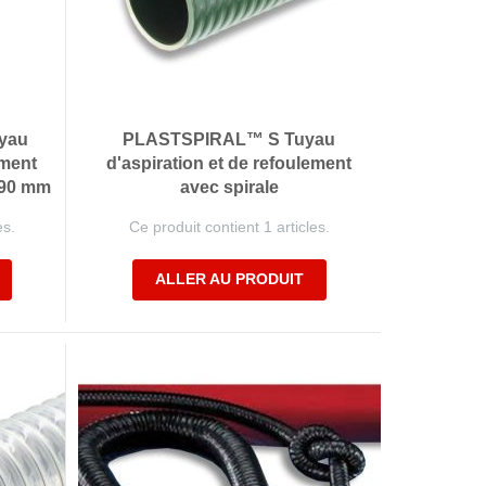
yau
PLASTSPIRAL™ S Tuyau
ement
d'aspiration et de refoulement
à 90 mm
avec spirale
es.
Ce produit contient 1 articles.
ALLER AU PRODUIT