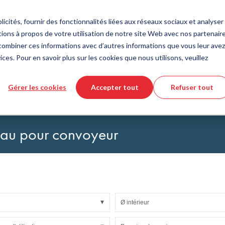
Pays
Langue
France
Français
icités, fournir des fonctionnalités liées aux réseaux sociaux et analyser 
ions à propos de votre utilisation de notre site Web avec nos partenair
Outils et services
Aide et support
Commande rapi
s combiner ces informations avec d’autres informations que vous leur avez
ices. Pour en savoir plus sur les cookies que nous utilisons, veuillez
e des matières plastiques
eur de produits DirectCUT
de nous
Technologie des fluides
Téléchargement de fichiers CAD 3
Vidéos tutorielles
Gérer les cookies
Accepter tout
Refuser tout
Tuyaux
ture, construction, tuyau pour convoyeur
Tuyau ondulé
Raccords
uyau pour convoyeur
issus de verre
Automatisation/Pneumatique
lissement
KAPSTO Pièces de protection
collantes
Compensateur
Ø intérieur