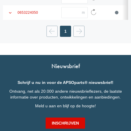
Buiten-
productinformatie
het
Buiten-Ø
Laad
Ø
aantal
zien
Aantal
productinformatie
Laat
0653224050
voer
in
Bedrijfsdruk
opnieuw
productinformatie
Bedrijfsdruk
het
Laad
aantal
zien
productinformatie
in
Breekdruk
Vorige
opnieuw
1
Breekdruk
Volgende
Buigradius
Buigradius statisch
statisch
Rollengte
Rollengte
Nieuwsbrief
Gewicht
Gewicht
Schrijf u nu in voor de APSOparts® nieuwsbrief!
Ontvang, net als 20.000 andere nieuwsbrieflezers, de laatste
informatie over producten, ontwikkelingen en aanbiedingen.
Meld u aan en blijf op de hoogte!
INSCHRIJVEN