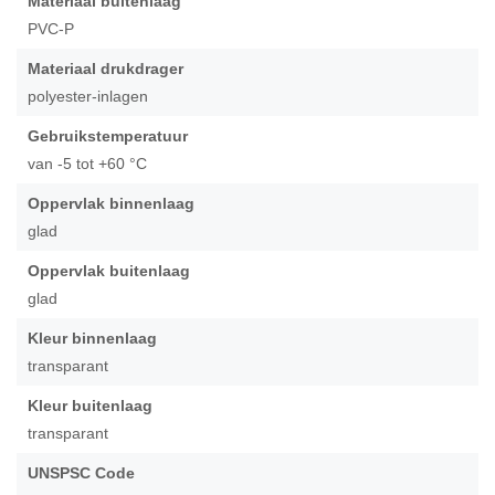
Materiaal buitenlaag
de
PVC-P
afbeeldingen-
gallerij
Materiaal drukdrager
polyester-inlagen
Gebruikstemperatuur
van -5 tot +60 °C
Oppervlak binnenlaag
glad
Oppervlak buitenlaag
glad
Kleur binnenlaag
transparant
Kleur buitenlaag
transparant
UNSPSC Code