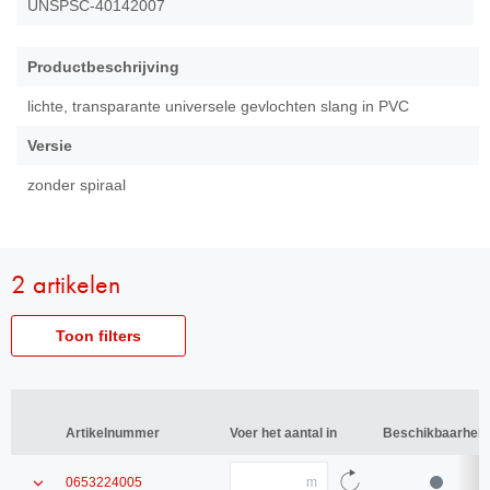
UNSPSC-40142007
Productbeschrijving
lichte, transparante universele gevlochten slang in PVC
Versie
zonder spiraal
2 artikelen
Toon filters
Artikelnummer
Artikelnummer
Artikelnummer
Artikelnummer
Voer het aantal in
Voer het aantal in
Beschikbaarheid
Beschikbaarheid
Binnen-
Binnen-Ø
Ø
Aantal
Laat
0653224005
voer