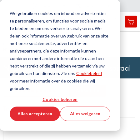
Land
Taal
Nederland
Nederlands
N
a
i
g
a
t
i
e
l
u
i
t
e
v
s
n
We gebruiken cookies om inhoud en advertenties
te personaliseren, om functies voor sociale media
Mij
Open
Toggle
Menu
te bieden en om ons verkeer te analyseren. We
search
Nav
form
delen ook informatie over uw gebruik van onze site
Zoek
Thuis
Industriële slangen
Slangen
met onze socialemedia-, advertentie- en
Landbouw, bouw, transportslang
Universele slang
Zoek
NYLFLEX™ Industrieslang zonder spiraal
analysepartners, die deze informatie kunnen
combineren met andere informatie die u aan hen
NYLFLEX™ Industrieslang zonder spiraal
hebt verstrekt of die zij hebben verzameld via uw
gebruik van hun diensten. Zie ons
Cookiebeleid
voor meer informatie over de cookies die wij
gebruiken.
Technische gegevens
Artikelfilter
Cookies beheren
Technische gegevens
Alles accepteren
Alles weigeren
Ga
naar
het
einde